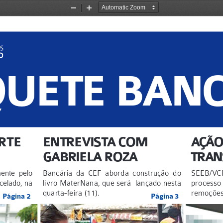
Zoom
Zoom
Out
In
QUETE BAN
RTE 
ENTREVISTA COM 
AÇÃO 
GABRIELA ROZA
TRAN
mente pelo 
Bancária da CEF aborda construção do 
SEEB/V
celado, na 
livro MaterNana, que será  lançado nesta 
processo
quarta-feira (11). 
remoções
Página 2
Página 3