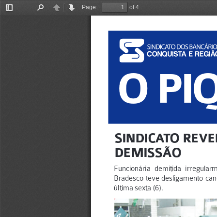
Page:
of 4
Toggle
Find
Previous
Next
Sidebar
O PI
SINDICATO REVE
DEMISSÃO
Funcionária demitida irregular
Bradesco teve desligamento can
última sexta (6).