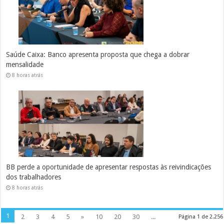
Saúde Caixa: Banco apresenta proposta que chega a dobrar
mensalidade
8 horas atrás
BB perde a oportunidade de apresentar respostas às reivindicações
dos trabalhadores
8 horas atrás
1
2
3
4
5
»
10
20
30
...
Página 1 de 2.256