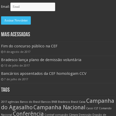
Email:
MAIS ACESSADAS
Fim do concurso público na CEF
9 de agosto de 2017
Bradesco lança plano de demissão voluntária
13 de julho de 2017
Bancários aposentados da CEF homologam CCV
7 de julho de 2017
TAGS
Campanha
2017
agências
Banco do Brasil
Bancos
BNB
Bradesco
Brasil
Caixa
do Agasalho
Campanha Nacional
Cassi
CLT
Comando
Conferência
Nacional
Contraf
corrupção
Câmara
Demissão
Doação de