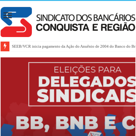
SEEB/VCR inicia pagamento da Ação do Anuênio de 2004 do Banco do Bra