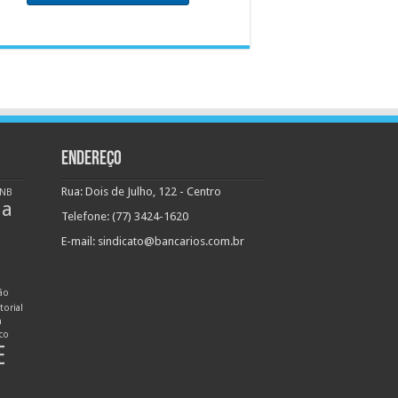
ENDEREÇO
Rua: Dois de Julho, 122 - Centro
NB
ha
Telefone: (77) 3424-1620
E-mail:
sindicato@bancarios.com.br
ão
torial
n
ico
E