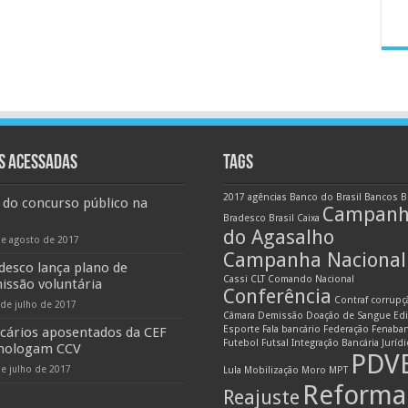
S ACESSADAS
TAGS
2017
agências
Banco do Brasil
Bancos
B
 do concurso público na
Campan
Bradesco
Brasil
Caixa
do Agasalho
de agosto de 2017
Campanha Nacional
desco lança plano de
Cassi
CLT
Comando Nacional
issão voluntária
Conferência
Contraf
corrupç
 de julho de 2017
Câmara
Demissão
Doação de Sangue
Edi
Esporte
Fala bancário
Federação
Fenaba
cários aposentados da CEF
Futebol
Futsal
Integração Bancária
Juríd
ologam CCV
PDV
de julho de 2017
Lula
Mobilização
Moro
MPT
Reforma
Reajuste