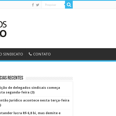
O SINDICATO
CONTATO
cias Recentes
eição de delegados sindicais começa
sta segunda-feira (3)
antão Jurídico acontece nesta terça-feira
)
ntander lucra R$ 6,8 bi, mas demite e