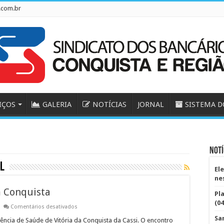
.com.br
IÇOS
GALERIA
NOTÍCIAS
JORNAL
SISTEMA D
Notí
l
El
ne
m Conquista
Pl
(04
em
Comentários desativados
Pré-
Sa
Conferência
rência de Saúde de Vitória da Conquista da Cassi. O encontro