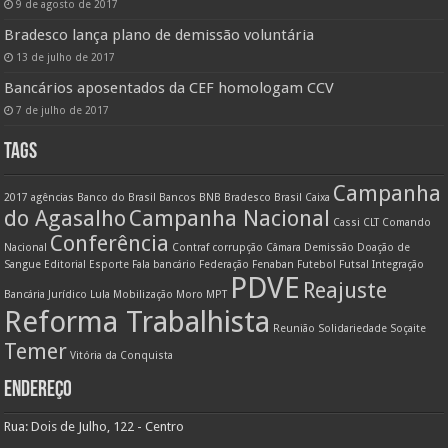
9 de agosto de 2017
Bradesco lança plano de demissão voluntária
13 de julho de 2017
Bancários aposentados da CEF homologam CCV
7 de julho de 2017
TAGS
Campanha
2017
agências
Banco do Brasil
Bancos
BNB
Bradesco
Brasil
Caixa
do Agasalho
Campanha Nacional
Cassi
CLT
Comando
Conferência
Nacional
Contraf
corrupção
Câmara
Demissão
Doação de
Sangue
Editorial
Esporte
Fala bancário
Federação
Fenaban
Futebol
Futsal
Integração
PDVE
Reajuste
Bancária
Jurídico
Lula
Mobilização
Moro
MPT
Reforma Trabalhista
Reunião
Solidariedade
Soçaite
Temer
Vitória da Conquista
ENDEREÇO
Rua: Dois de Julho, 122 - Centro