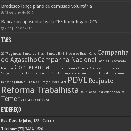
Bradesco lança plano de demissão voluntária
13 de julho de 2017
Bancários aposentados da CEF homologam CCV
7 de julho de 2017
TAGS
Campanha
2017
agências
Banco do Brasil
Bancos
BNB
Bradesco
Brasil
Caixa
do Agasalho
Campanha Nacional
Cassi
CLT
Comando
Conferência
Nacional
Contraf
corrupção
Câmara
Demissão
Doação de
Sangue
Editorial
Esporte
Fala bancário
Federação
Fenaban
Futebol
Futsal
Integração
PDVE
Reajuste
Bancária
Jurídico
Lula
Mobilização
Moro
MPT
Reforma Trabalhista
Reunião
Solidariedade
Soçaite
Temer
Vitória da Conquista
ENDEREÇO
Rua: Dois de Julho, 122 - Centro
Telefone: (77) 3424-1620