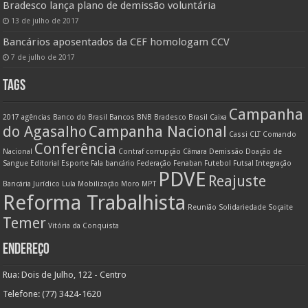
Bradesco lança plano de demissão voluntária
13 de julho de 2017
Bancários aposentados da CEF homologam CCV
7 de julho de 2017
TAGS
Campanha
2017
agências
Banco do Brasil
Bancos
BNB
Bradesco
Brasil
Caixa
do Agasalho
Campanha Nacional
Cassi
CLT
Comando
Conferência
Nacional
Contraf
corrupção
Câmara
Demissão
Doação de
Sangue
Editorial
Esporte
Fala bancário
Federação
Fenaban
Futebol
Futsal
Integração
PDVE
Reajuste
Bancária
Jurídico
Lula
Mobilização
Moro
MPT
Reforma Trabalhista
Reunião
Solidariedade
Soçaite
Temer
Vitória da Conquista
ENDEREÇO
Rua: Dois de Julho, 122 - Centro
Telefone: (77) 3424-1620