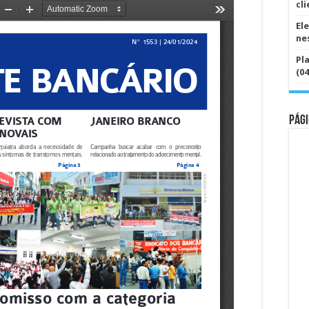
cl
El
ne
Pl
(04
Pági