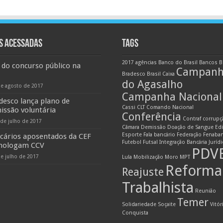
S ACESSADAS
TAGS
2017
agências
Banco do Brasil
Bancos
B
 do concurso público na
Campan
Bradesco
Brasil
Caixa
do Agasalho
de agosto de 2017
Campanha Nacional
desco lança plano de
Cassi
CLT
Comando Nacional
issão voluntária
Conferência
Contraf
corrupç
 de julho de 2017
Câmara
Demissão
Doação de Sangue
Edi
Esporte
Fala bancário
Federação
Fenaba
cários aposentados da CEF
Futebol
Futsal
Integração Bancária
Juríd
ologam CCV
PDV
de julho de 2017
Lula
Mobilização
Moro
MPT
Reforma
Reajuste
Trabalhista
Reunião
Temer
Solidariedade
Soçaite
Vitór
Conquista