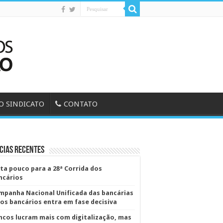
O SINDICATO
CONTATO
cias Recentes
lta pouco para a 28ª Corrida dos
ncários
mpanha Nacional Unificada das bancárias
dos bancários entra em fase decisiva
ncos lucram mais com digitalização, mas