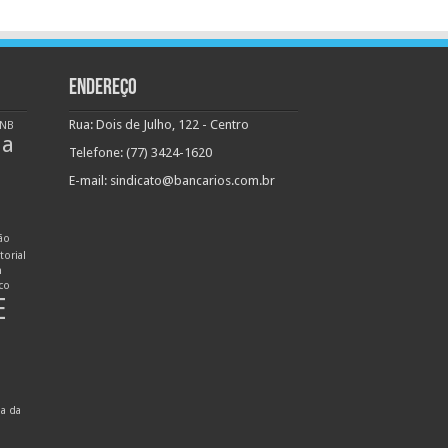
ENDEREÇO
Rua: Dois de Julho, 122 - Centro
NB
ha
Telefone: (77) 3424-1620
E-mail:
sindicato@bancarios.com.br
ão
torial
n
ico
E
ia da