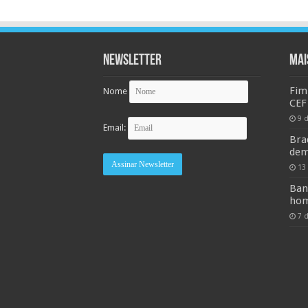
Newsletter
MAI
Fim
Nome
CEF
9 
Email:
Bra
dem
13
Ban
hom
7 