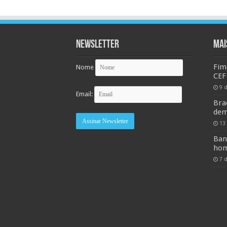
Newsletter
MAI
Fim
Nome
CEF
9 
Email:
Bra
dem
13
Ban
hom
7 