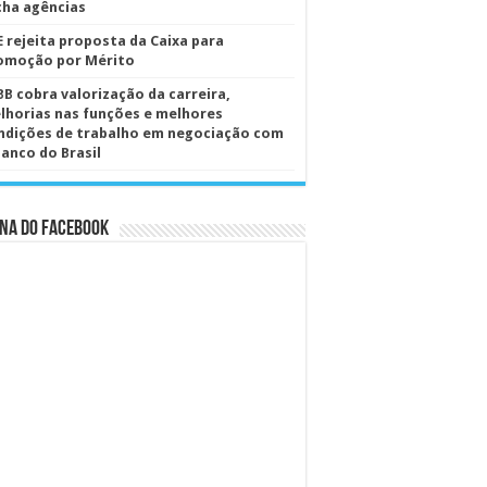
cha agências
E rejeita proposta da Caixa para
omoção por Mérito
BB cobra valorização da carreira,
lhorias nas funções e melhores
ndições de trabalho em negociação com
Banco do Brasil
na do Facebook