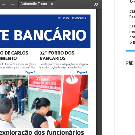
fe
CE
Pr
CE
me
co
o 
Pági