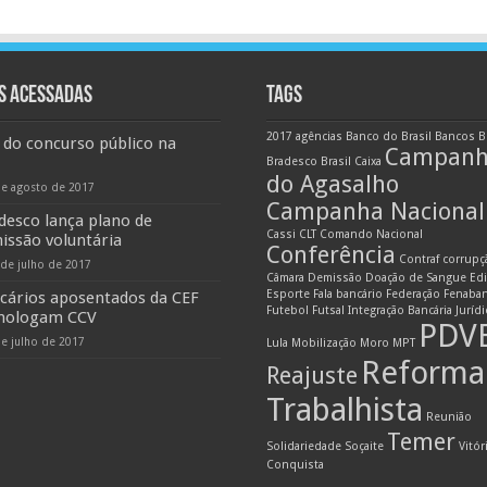
S ACESSADAS
TAGS
2017
agências
Banco do Brasil
Bancos
B
 do concurso público na
Campan
Bradesco
Brasil
Caixa
do Agasalho
de agosto de 2017
Campanha Nacional
desco lança plano de
Cassi
CLT
Comando Nacional
issão voluntária
Conferência
Contraf
corrupç
 de julho de 2017
Câmara
Demissão
Doação de Sangue
Edi
Esporte
Fala bancário
Federação
Fenaba
cários aposentados da CEF
Futebol
Futsal
Integração Bancária
Juríd
ologam CCV
PDV
de julho de 2017
Lula
Mobilização
Moro
MPT
Reforma
Reajuste
Trabalhista
Reunião
Temer
Solidariedade
Soçaite
Vitór
Conquista