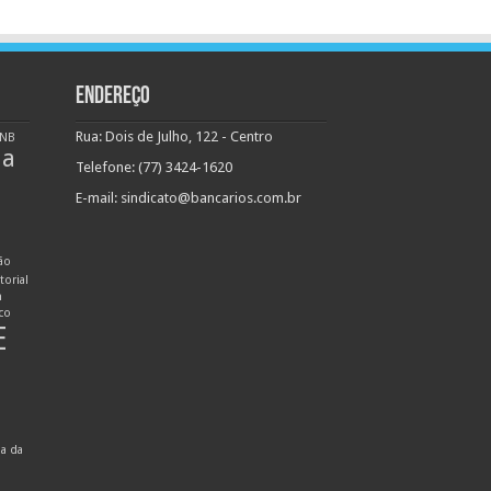
ENDEREÇO
Rua: Dois de Julho, 122 - Centro
NB
ha
Telefone: (77) 3424-1620
E-mail:
sindicato@bancarios.com.br
ão
torial
n
ico
E
ia da