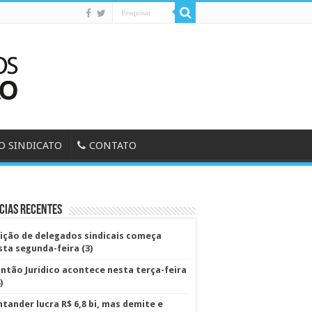
O SINDICATO
CONTATO
cias Recentes
eição de delegados sindicais começa
sta segunda-feira (3)
antão Jurídico acontece nesta terça-feira
)
ntander lucra R$ 6,8 bi, mas demite e