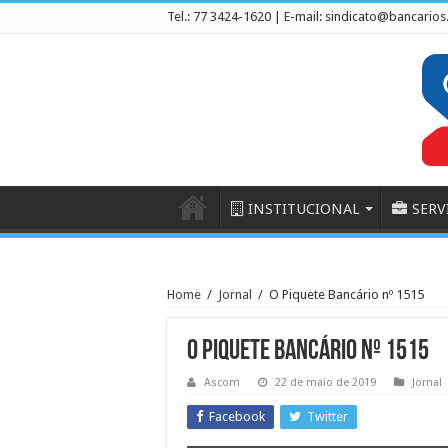
Tel.: 77 3424-1620 | E-mail:
sindicato@bancarios
INSTITUCIONAL
SERV
Home
/
Jornal
/
O Piquete Bancário nº 1515
O Piquete Bancário nº 1515
Ascom
22 de maio de 2019
Jornal
Facebook
Twitter