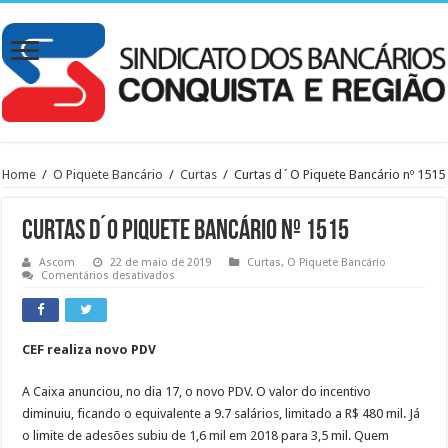
Home
/
O Piquete Bancário
/
Curtas
/
Curtas d´O Piquete Bancário nº 1515
Curtas d´O Piquete Bancário nº 1515
Ascom
22 de maio de 2019
Curtas
,
O Piquete Bancário
em
Comentários desativados
Curtas
d
´O
Piquete
Bancário
CEF realiza novo PDV
nº
1515
A Caixa anunciou, no dia 17, o novo PDV. O valor do incentivo
diminuiu, ficando o equivalente a 9.7 salários, limitado a R$ 480 mil. Já
o limite de adesões subiu de 1,6 mil em 2018 para 3,5 mil. Quem