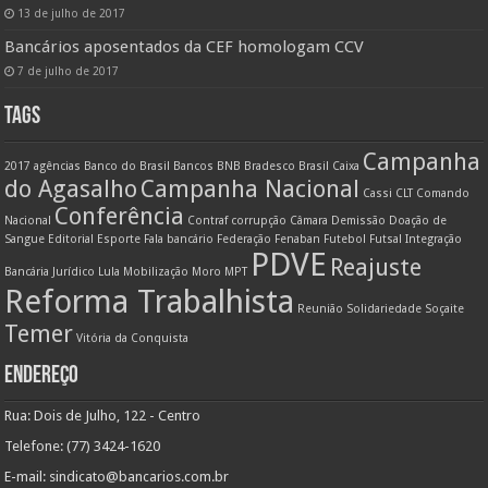
13 de julho de 2017
Bancários aposentados da CEF homologam CCV
7 de julho de 2017
TAGS
Campanha
2017
agências
Banco do Brasil
Bancos
BNB
Bradesco
Brasil
Caixa
do Agasalho
Campanha Nacional
Cassi
CLT
Comando
Conferência
Nacional
Contraf
corrupção
Câmara
Demissão
Doação de
Sangue
Editorial
Esporte
Fala bancário
Federação
Fenaban
Futebol
Futsal
Integração
PDVE
Reajuste
Bancária
Jurídico
Lula
Mobilização
Moro
MPT
Reforma Trabalhista
Reunião
Solidariedade
Soçaite
Temer
Vitória da Conquista
ENDEREÇO
Rua: Dois de Julho, 122 - Centro
Telefone: (77) 3424-1620
E-mail:
sindicato@bancarios.com.br