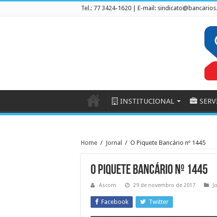
Tel.: 77 3424-1620 | E-mail:
sindicato@bancarios
INSTITUCIONAL
SERV
Home
/
Jornal
/
O Piquete Bancário nº 1445
O Piquete Bancário nº 1445
Ascom
29 de novembro de 2017
J
Facebook
Twitter