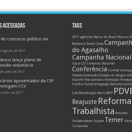
S ACESSADAS
TAGS
2017
agências
Banco do Brasil
Bancos
B
 do concurso público na
Campan
Bradesco
Brasil
Caixa
do Agasalho
de agosto de 2017
Campanha Nacional
desco lança plano de
Cassi
CLT
Comando Nacional
issão voluntária
Conferência
Contraf
corrupç
 de julho de 2017
Câmara
Demissão
Doação de Sangue
Edi
Esporte
Fala bancário
Federação
Fenaba
cários aposentados da CEF
Futebol
Futsal
Integração Bancária
Juríd
ologam CCV
PDV
de julho de 2017
Lula
Mobilização
Moro
MPT
Reforma
Reajuste
Trabalhista
Reunião
Temer
Solidariedade
Soçaite
Vitór
Conquista