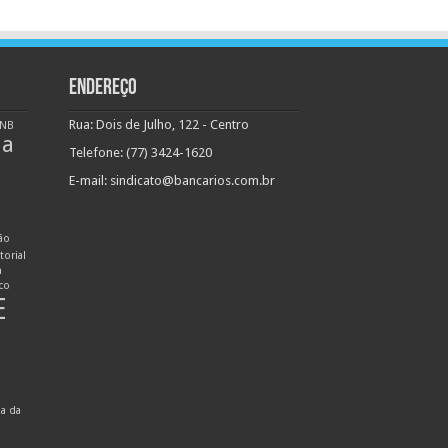
ENDEREÇO
Rua: Dois de Julho, 122 - Centro
NB
ha
Telefone: (77) 3424-1620
E-mail:
sindicato@bancarios.com.br
ão
torial
n
ico
E
ia da