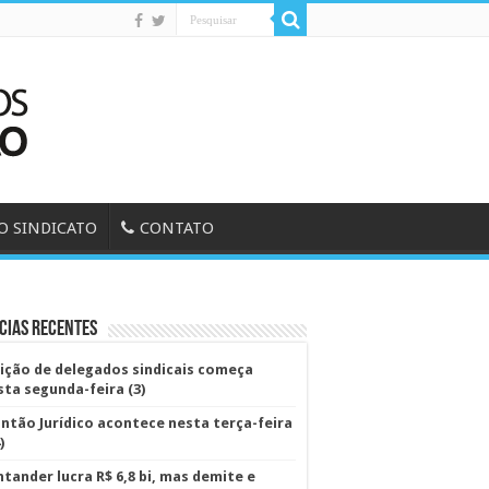
O SINDICATO
CONTATO
cias Recentes
eição de delegados sindicais começa
sta segunda-feira (3)
antão Jurídico acontece nesta terça-feira
)
ntander lucra R$ 6,8 bi, mas demite e