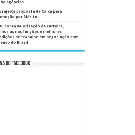
cha agências
E rejeita proposta da Caixa para
omoção por Mérito
BB cobra valorização da carreira,
lhorias nas funções e melhores
ndições de trabalho em negociação com
Banco do Brasil
na do Facebook