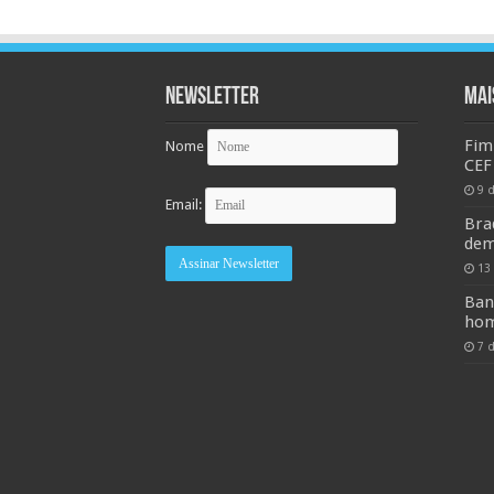
Newsletter
MAI
Fim
Nome
CEF
9 
Email:
Bra
dem
13
Ban
hom
7 