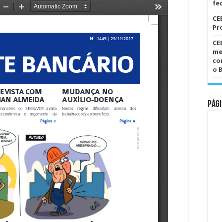
fe
CE
Pr
CE
me
co
o 
Pági