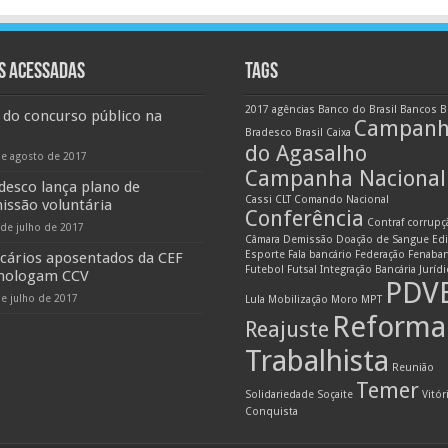
S ACESSADAS
TAGS
2017
agências
Banco do Brasil
Bancos
B
 do concurso público na
Campan
Bradesco
Brasil
Caixa
do Agasalho
de agosto de 2017
Campanha Nacional
desco lança plano de
Cassi
CLT
Comando Nacional
issão voluntária
Conferência
Contraf
corrupç
 de julho de 2017
Câmara
Demissão
Doação de Sangue
Edi
Esporte
Fala bancário
Federação
Fenaba
cários aposentados da CEF
Futebol
Futsal
Integração Bancária
Juríd
ologam CCV
PDV
de julho de 2017
Lula
Mobilização
Moro
MPT
Reforma
Reajuste
Trabalhista
Reunião
Temer
Solidariedade
Soçaite
Vitór
Conquista