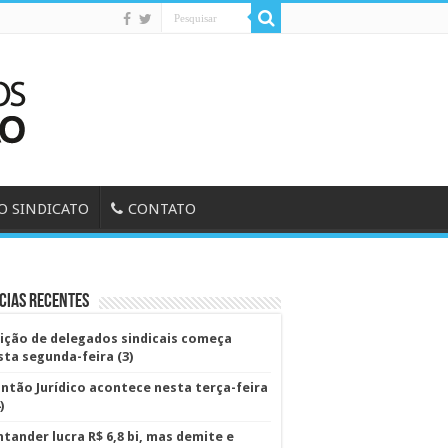
O SINDICATO
CONTATO
cias Recentes
eição de delegados sindicais começa
sta segunda-feira (3)
antão Jurídico acontece nesta terça-feira
)
ntander lucra R$ 6,8 bi, mas demite e