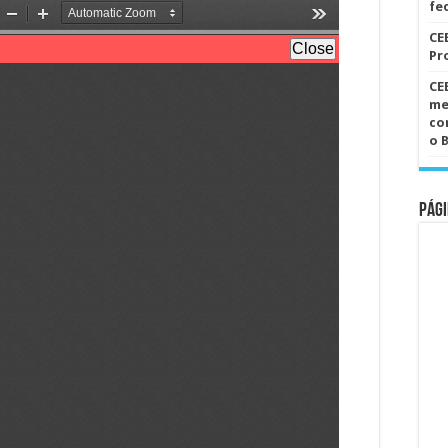
fe
CE
Pr
CE
me
co
o 
Pági