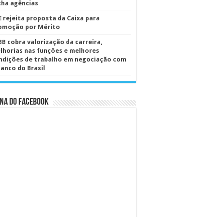
cha agências
E rejeita proposta da Caixa para
omoção por Mérito
BB cobra valorização da carreira,
lhorias nas funções e melhores
ndições de trabalho em negociação com
Banco do Brasil
na do Facebook