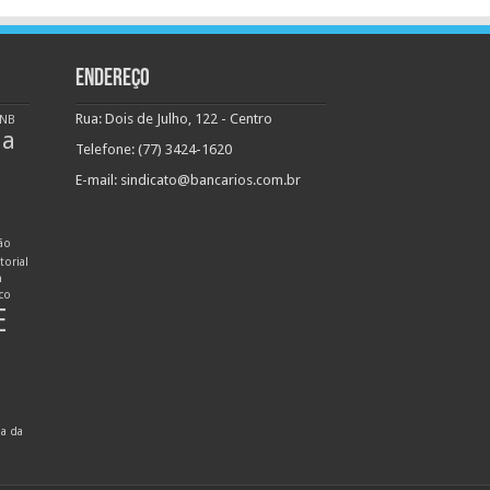
ENDEREÇO
Rua: Dois de Julho, 122 - Centro
NB
ha
Telefone: (77) 3424-1620
E-mail:
sindicato@bancarios.com.br
ão
torial
n
ico
E
ia da