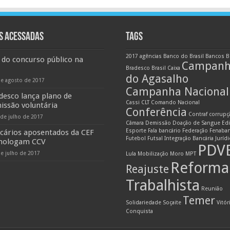
S ACESSADAS
TAGS
2017
agências
Banco do Brasil
Bancos
B
 do concurso público na
Campan
Bradesco
Brasil
Caixa
do Agasalho
de agosto de 2017
Campanha Nacional
desco lança plano de
Cassi
CLT
Comando Nacional
issão voluntária
Conferência
Contraf
corrupç
 de julho de 2017
Câmara
Demissão
Doação de Sangue
Edi
Esporte
Fala bancário
Federação
Fenaba
cários aposentados da CEF
Futebol
Futsal
Integração Bancária
Juríd
ologam CCV
PDV
de julho de 2017
Lula
Mobilização
Moro
MPT
Reforma
Reajuste
Trabalhista
Reunião
Temer
Solidariedade
Soçaite
Vitór
Conquista