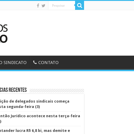
O SINDICATO
CONTATO
cias Recentes
eição de delegados sindicais começa
sta segunda-feira (3)
antão Jurídico acontece nesta terça-feira
)
ntander lucra R$ 6,8 bi, mas demite e