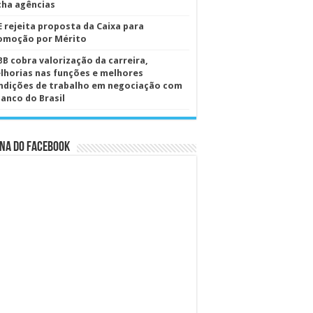
cha agências
E rejeita proposta da Caixa para
omoção por Mérito
BB cobra valorização da carreira,
lhorias nas funções e melhores
ndições de trabalho em negociação com
Banco do Brasil
na do Facebook