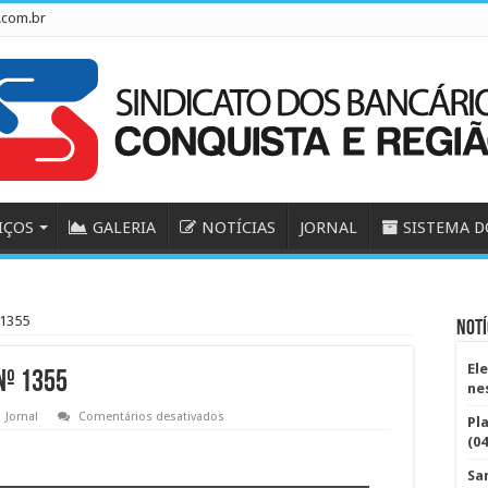
.com.br
IÇOS
GALERIA
NOTÍCIAS
JORNAL
SISTEMA D
 1355
Notí
El
nº 1355
ne
em
Jornal
Comentários desativados
Pl
O
(04
Piquete
Bancário
–
Sa
Edição