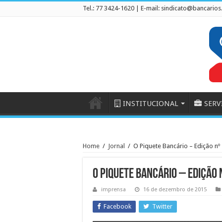
Tel.: 77 3424-1620 | E-mail:
sindicato@bancarios
INSTITUCIONAL
SERV
Home
/
Jornal
/
O Piquete Bancário – Edição nº
O Piquete Bancário – Edição 
imprensa
16 de dezembro de 2015
Facebook
Twitter