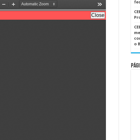
fe
nº
1355
CE
Pr
CE
me
co
o 
Pági