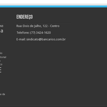
ENDEREÇO
Rua: Dois de Julho, 122 - Centro
NB
ha
Telefone: (77) 3424-1620
E-mail:
sindicato@bancarios.com.br
ão
torial
n
ico
E
ia da