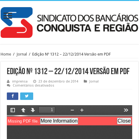
Home
/
Jornal
/
Edição Nº 1312 – 22/12/2014 Versão em PDF
Edição Nº 1312 – 22/12/2014 Versão em PDF
imprensa
23 de dezembro de 2014
Jornal
em
Comentários desativados
Edição
Nº
1312
–
22/12/2014
Versão
em
PDF