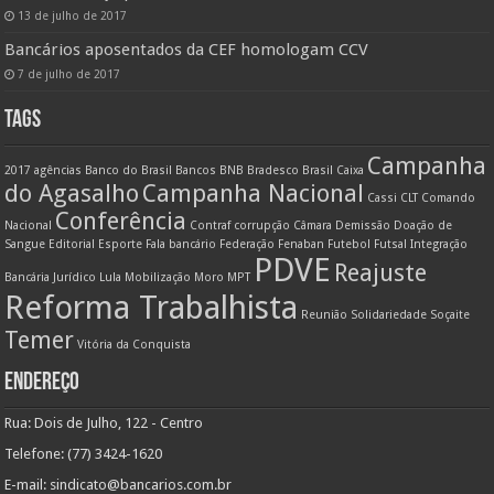
13 de julho de 2017
Bancários aposentados da CEF homologam CCV
7 de julho de 2017
TAGS
Campanha
2017
agências
Banco do Brasil
Bancos
BNB
Bradesco
Brasil
Caixa
do Agasalho
Campanha Nacional
Cassi
CLT
Comando
Conferência
Nacional
Contraf
corrupção
Câmara
Demissão
Doação de
Sangue
Editorial
Esporte
Fala bancário
Federação
Fenaban
Futebol
Futsal
Integração
PDVE
Reajuste
Bancária
Jurídico
Lula
Mobilização
Moro
MPT
Reforma Trabalhista
Reunião
Solidariedade
Soçaite
Temer
Vitória da Conquista
ENDEREÇO
Rua: Dois de Julho, 122 - Centro
Telefone: (77) 3424-1620
E-mail:
sindicato@bancarios.com.br