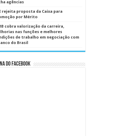
cha agências
E rejeita proposta da Caixa para
omoção por Mérito
BB cobra valorização da carreira,
lhorias nas funções e melhores
ndições de trabalho em negociação com
Banco do Brasil
na do Facebook