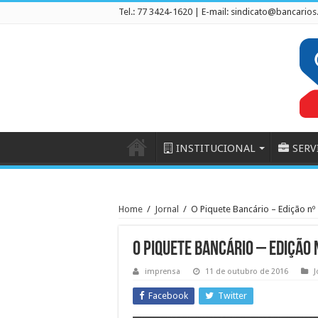
Tel.: 77 3424-1620 | E-mail:
sindicato@bancarios
INSTITUCIONAL
SERV
Home
/
Jornal
/
O Piquete Bancário – Edição nº
O Piquete Bancário – Edição 
imprensa
11 de outubro de 2016
J
Facebook
Twitter