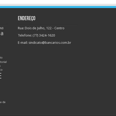
ENDEREÇO
Rua: Dois de Julho, 122 - Centro
NB
ha
Telefone: (77) 3424-1620
E-mail:
sindicato@bancarios.com.br
ão
torial
n
ico
E
ia da