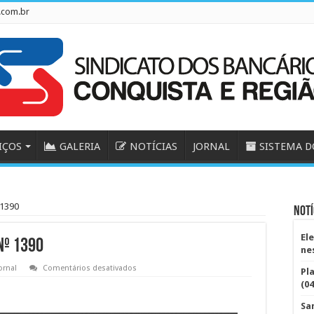
.com.br
IÇOS
GALERIA
NOTÍCIAS
JORNAL
SISTEMA D
 1390
Notí
El
nº 1390
ne
em
ornal
Comentários desativados
Pl
O
(04
Piquete
Bancário
–
Sa
Edição