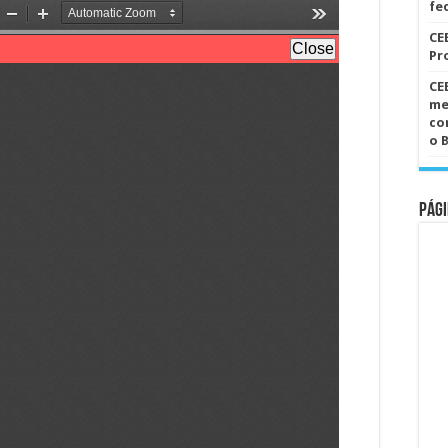
fe
nº
1390
CE
Pr
CE
me
co
o 
Pági