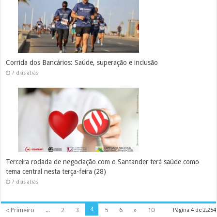
Corrida dos Bancários: Saúde, superação e inclusão
7 dias atrás
Terceira rodada de negociação com o Santander terá saúde como
tema central nesta terça-feira (28)
7 dias atrás
4
« Primeiro
...
2
3
5
6
»
10
Página 4 de 2.254