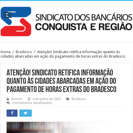
Home
/
Bradesco
/
Atenção! Sindicato retifica informação quanto às
cidades abarcadas em ação do pagamento de horas extras do Bradesco
Atenção! Sindicato retifica informação
quanto às cidades abarcadas em ação do
pagamento de horas extras do Bradesco
Ascom
4 de julho de 2025
Bradesco
em
Comentários desativados
Atenção!
Sindicato
retifica
informação
quanto
às
cidades