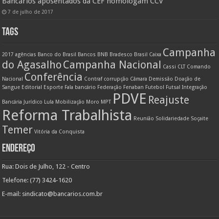
Bancários aposentados da CEF homologam CCV
7 de julho de 2017
TAGS
Campanha
2017
agências
Banco do Brasil
Bancos
BNB
Bradesco
Brasil
Caixa
do Agasalho
Campanha Nacional
Cassi
CLT
Comando
Conferência
Nacional
Contraf
corrupção
Câmara
Demissão
Doação de
Sangue
Editorial
Esporte
Fala bancário
Federação
Fenaban
Futebol
Futsal
Integração
PDVE
Reajuste
Bancária
Jurídico
Lula
Mobilização
Moro
MPT
Reforma Trabalhista
Reunião
Solidariedade
Soçaite
Temer
Vitória da Conquista
ENDEREÇO
Rua: Dois de Julho, 122 - Centro
Telefone: (77) 3424-1620
E-mail:
sindicato@bancarios.com.br