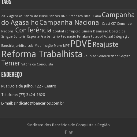
TAGS
Campanha
2017
agências
Banco do Brasil
Bancos
BNB
Bradesco
Brasil
Caixa
do Agasalho
Campanha Nacional
Cassi
CLT
Comando
Conferência
Nacional
Contraf
corrupção
Câmara
Demissão
Doação de
Sangue
Editorial
Esporte
Fala bancário
Federação
Fenaban
Futebol
Futsal
Integração
PDVE
Reajuste
Bancária
Jurídico
Lula
Mobilização
Moro
MPT
Reforma Trabalhista
Reunião
Solidariedade
Soçaite
Temer
Vitória da Conquista
ENDEREÇO
Rua: Dois de Julho, 122 - Centro
Telefone: (77) 3424-1620
E-mail:
sindicato@bancarios.com.br
Sindicato dos Bancários de Conquista e Região