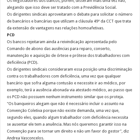
Os negociadores dos bancos, porém, disseram mais uma vez não,
alegando que isso deve ser tratado com a Previdência Social.
Os dirigentes sindicais aproveitaram o debate para solicitar o número
de bancários e bancárias que utilizam a cláusula 49ª da CCT que trata
da extensão de vantagens nas relações homoafetivas.
PCD
Os bancos rejeitaram ainda a reivindicação apresentada pelo
Comando de abono das ausências para reparo, conserto,
manutenção e aquisição de órtese e prótese dos trabalhadores com
deficiência (PCD).
Os dirigentes sindicais consideraram essa posição uma discriminação
contra os trabalhadores com deficiência, uma vez que qualquer
bancário que sofra alguma contusão e necessite ir ao médico, por
exemplo, terá a ausência abonada via atestado médico, ao passo que
os PCD não possuem nenhum instrumento similar que os proteja.
"Os banqueiros alegam que não é necessário incluir o assunto na
Convenção Coletiva porque não existe demanda, uma vez que,
segundo eles, quando algum trabalhador com deficiência necessita
se ausentar ele tem a anuência. Mas nós queremos garantir isso na
Convenção para se tornar um direito e não um favor do gestor", diz
Andrea Vasconcelos.