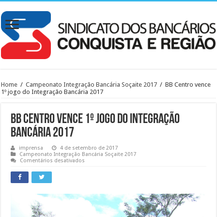
Home
/
Campeonato Integração Bancária Soçaite 2017
/
BB Centro vence
1º jogo do Integração Bancária 2017
BB Centro vence 1º jogo do Integração
Bancária 2017
imprensa
4 de setembro de 2017
Campeonato Integração Bancária Soçaite 2017
em
Comentários desativados
BB
Centro
vence
1º
jogo
do
Integração
Bancária
2017