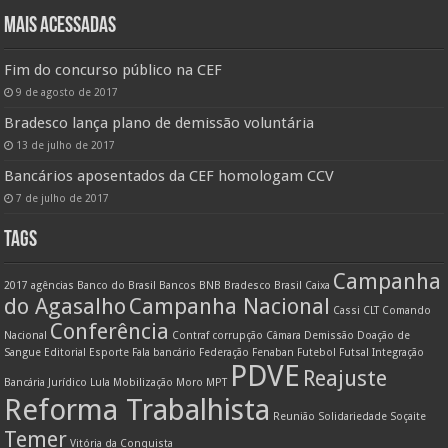
MAIS ACESSADAS
Fim do concurso público na CEF
9 de agosto de 2017
Bradesco lança plano de demissão voluntária
13 de julho de 2017
Bancários aposentados da CEF homologam CCV
7 de julho de 2017
TAGS
Campanha
2017
agências
Banco do Brasil
Bancos
BNB
Bradesco
Brasil
Caixa
do Agasalho
Campanha Nacional
Cassi
CLT
Comando
Conferência
Nacional
Contraf
corrupção
Câmara
Demissão
Doação de
Sangue
Editorial
Esporte
Fala bancário
Federação
Fenaban
Futebol
Futsal
Integração
PDVE
Reajuste
Bancária
Jurídico
Lula
Mobilização
Moro
MPT
Reforma Trabalhista
Reunião
Solidariedade
Soçaite
Temer
Vitória da Conquista