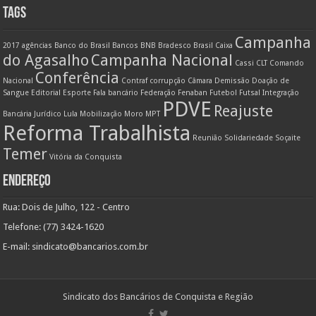
TAGS
Campanha
2017
agências
Banco do Brasil
Bancos
BNB
Bradesco
Brasil
Caixa
do Agasalho
Campanha Nacional
Cassi
CLT
Comando
Conferência
Nacional
Contraf
corrupção
Câmara
Demissão
Doação de
Sangue
Editorial
Esporte
Fala bancário
Federação
Fenaban
Futebol
Futsal
Integração
PDVE
Reajuste
Bancária
Jurídico
Lula
Mobilização
Moro
MPT
Reforma Trabalhista
Reunião
Solidariedade
Soçaite
Temer
Vitória da Conquista
ENDEREÇO
Rua: Dois de Julho, 122 - Centro
Telefone: (77) 3424-1620
E-mail:
sindicato@bancarios.com.br
Sindicato dos Bancários de Conquista e Região