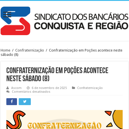
Home
/
Confraternização
/
Confraternização em Poções acontece neste
sábado (8)
Confraternização em Poções acontece
neste sábado (8)
Ascom
6 de novembro de 2025
Confraternização
em
Comentários desativados
Confraternização
em
Poções
acontece
neste
sábado
(8)