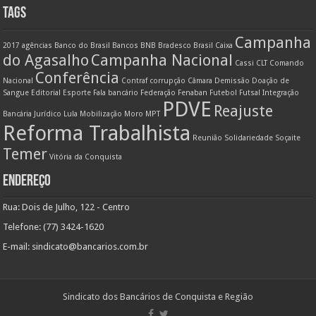
TAGS
Campanha
2017
agências
Banco do Brasil
Bancos
BNB
Bradesco
Brasil
Caixa
do Agasalho
Campanha Nacional
Cassi
CLT
Comando
Conferência
Nacional
Contraf
corrupção
Câmara
Demissão
Doação de
Sangue
Editorial
Esporte
Fala bancário
Federação
Fenaban
Futebol
Futsal
Integração
PDVE
Reajuste
Bancária
Jurídico
Lula
Mobilização
Moro
MPT
Reforma Trabalhista
Reunião
Solidariedade
Soçaite
Temer
Vitória da Conquista
ENDEREÇO
Rua: Dois de Julho, 122 - Centro
Telefone: (77) 3424-1620
E-mail:
sindicato@bancarios.com.br
Sindicato dos Bancários de Conquista e Região