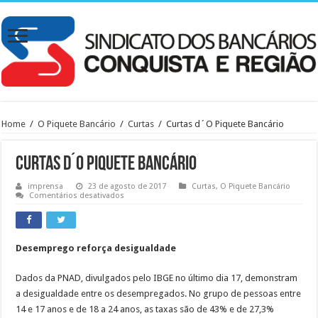
Home
/
O Piquete Bancário
/
Curtas
/
Curtas d´O Piquete Bancário
Curtas d´O Piquete Bancário
imprensa
23 de agosto de 2017
Curtas
,
O Piquete Bancário
em
Comentários desativados
Curtas
d
´O
Piquete
Bancário
Desemprego reforça desigualdade
Dados da PNAD, divulgados pelo IBGE no último dia 17, demonstram
a desigualdade entre os desempregados. No grupo de pessoas entre
14 e 17 anos e de 18 a 24 anos, as taxas são de 43% e de 27,3%