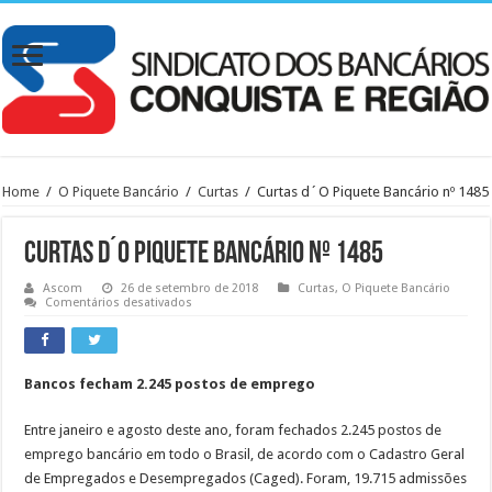
Home
/
O Piquete Bancário
/
Curtas
/
Curtas d´O Piquete Bancário nº 1485
Curtas d´O Piquete Bancário nº 1485
Ascom
26 de setembro de 2018
Curtas
,
O Piquete Bancário
em
Comentários desativados
Curtas
d
´O
Piquete
Bancário
Bancos fecham 2.245 postos de emprego
nº
1485
Entre janeiro e agosto deste ano, foram fechados 2.245 postos de
emprego bancário em todo o Brasil, de acordo com o Cadastro Geral
de Empregados e Desempregados (Caged). Foram, 19.715 admissões