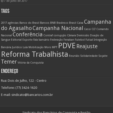
7 de julho de 2017
TAGS
Campanha
2017
agências
Banco do Brasil
Bancos
BNB
Bradesco
Brasil
Caixa
do Agasalho
Campanha Nacional
Cassi
CLT
Comando
Conferência
Nacional
Contraf
corrupção
Câmara
Demissão
Doação de
Sangue
Editorial
Esporte
Fala bancário
Federação
Fenaban
Futebol
Futsal
Integração
PDVE
Reajuste
Bancária
Jurídico
Lula
Mobilização
Moro
MPT
Reforma Trabalhista
Reunião
Solidariedade
Soçaite
Temer
Vitória da Conquista
ENDEREÇO
Rua: Dois de Julho, 122 - Centro
Telefone: (77) 3424-1620
E-mail:
sindicato@bancarios.com.br
Sindicato dos Bancários de Conquista e Região