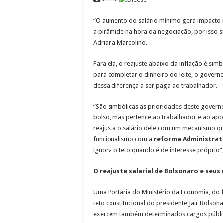
“O aumento do salário mínimo gera impacto na
a pirâmide na hora da negociação, por isso su
Adriana Marcolino.
Para ela, o reajuste abaixo da inflação é s
para completar o dinheiro do leite, o govern
dessa diferença a ser paga ao trabalhador.
“São simbólicas as prioridades deste govern
bolso, mas pertence ao trabalhador e ao ap
reajusta o salário dele com um mecanismo q
funcionalismo com a
reforma Administrat
ignora o teto quando é de interesse próprio”, 
O reajuste salarial de Bolsonaro e seus
Uma Portaria do Ministério da Economia, do f
teto constitucional do presidente Jair Bolson
exercem também determinados cargos públi