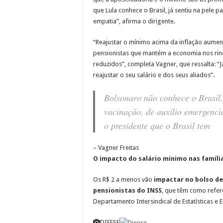
que Lula conhece o Brasil, já sentiu na pele 
empatia”, afirma o dirigente.
“Reajustar o mínimo acima da inflação aum
pensionistas que mantém a economia nos rin
reduzidos”, completa Vagner, que ressalta: “
reajustar o seu salário e dos seus aliados”.
Bolsonaro não conhece o Brasil. 
vacinação, de auxílio emergencia
o presidente que o Brasil tem
– Vagner Freitas
O impacto do salário mínimo nas famíli
Os R$ 2 a menos vão
impactar no bolso de
pensionistas do INSS
, que têm como referê
Departamento Intersindical de Estatísticas e
DIEESE