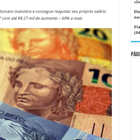
fica
cl
abaixo
da
Bolsonaro manobra e consegue reajustar seu próprio salário
El
inflação,
Bolsonaro
ne
s” com até R$ 27 mil de aumento – 69% a mais
reajusta
seu
Pl
salário
(04
em
R$
2
mil
Pági