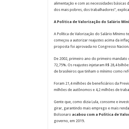
alimentação e com as necessidades básicas de
dos mais pobres, dos trabalhadores”, explic
A Política de Valorização do Salário Mí
A Política de Valorização do Salário Mínimo t
começou a autorizar reajustes acima da infla
proposta foi aprovada no Congresso Naciona
De 2002, primeiro ano do primeiro mandato d
72,75%. Os reajustes injetaram R$ 28,4 bilhõ
de brasileiros que tinham o mínimo como ref
Foram 21,4 milhões de beneficiários da Previd
milhões de autônomos e 4,2 milhões de trab
Gente que, como dizia Lula, consome e inves
girar, garantindo mais emprego e mais renda, 
Bolsonaro
acabou com
a Política de Val
governo, em 2019
.