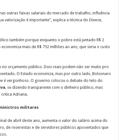
s outras faixas salariais do mercado de trabalho, influência
a valorização é importante”, explica a técnica do Dieese,
imbólico também porque enquanto o pobre está juntado R$ 2
o economiza mais de R$ 752 milhões ao ano, que seria o custo
o no orçamento público. Dois reais podem não ser muito pro
osentado. O Estado economiza, mas por outro lado, Bolsonaro
ue é vergonhoso. O governo colocou o debate do teto do
iva
, se dizendo transparente com o dinheiro público, mas
critica Adriana.
 ministros militares
inal de abril deste ano, aumenta o valor do salário acima do
aro, de reservistas e de servidores públicos aposentados que
cos.