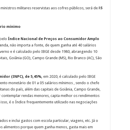
inistros militares reservistas aos cofres públicos, será de R$
ário mínimo
 pelo
Índice Nacional de Preços ao Consumidor Amplo
nda, não importa a fonte, de quem ganha até 40 salários
 governo e é calculado pelo IBGE desde 1980, abrangendo 10
itais, Goiânia (GO), Campo Grande (MS), Rio Branco (AC), São
midor (INPC), de 5,45%,
em 2020, é calculado pelo IBGE
ento monetário de 01 a 05 salários mínimos , sendo o chefe
itanas do país, além das capitais de Goiânia, Campo Grande,
 Por contemplar rendas menores, capta melhor os rendimentos
isso, é o Índice frequentemente utilizado nas negociações
dos e inclui gastos com escola particular, viagens, etc. Já o
os alimentos porque quem ganha menos, gasta mais em