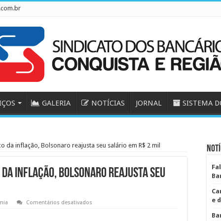
.com.br
IÇOS
GALERIA
NOTÍCIAS
JORNAL
SISTEMA D
 da inflação, Bolsonaro reajusta seu salário em R$ 2 mil
Notí
Fa
 da inflação, Bolsonaro reajusta seu
Ba
Ca
e 
em
mia
Comentários desativados
Enquanto
mínimo
Ba