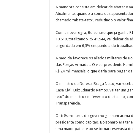
A manobra consiste em deixar de abater o va
Atualmente, quando a soma das aposentadorias
chamado “abate-teto”, reduzindo o valor fina
Com a nova regra, Bolsonaro que já ganha R$
10.610, totalizando R$ 41.544, vai deixar de a
engordada em 6,5% enquanto a do trabalha
A medida favorece os aliados militares de B
das Forças Armadas. O vice-presidente Hamil
R$ 24 mil mensais, o que daria para pagar os 
O ministro da Defesa, Braga Netto, vai recebe
Casa Civil, Luiz Eduardo Ramos, vai ter um g
teto” do ministro em fevereiro deste ano, co
Transparência.
Os três militares do governo ganham acima 
presidente como capitão. Bolsonaro era ten
uma maior patente ao se tornar reservista do 