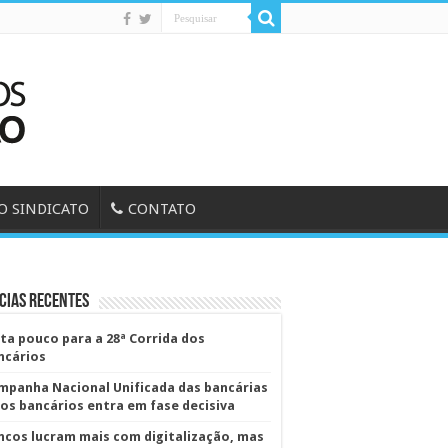
O SINDICATO
CONTATO
cias Recentes
lta pouco para a 28ª Corrida dos
ncários
mpanha Nacional Unificada das bancárias
dos bancários entra em fase decisiva
ncos lucram mais com digitalização, mas