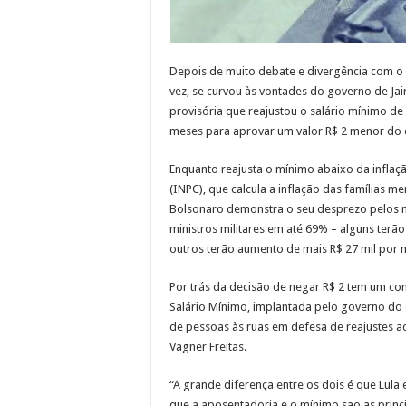
Depois de muito debate e divergência com o
vez, se curvou às vontades do governo de Ja
provisória que reajustou o salário mínimo d
meses para aprovar um valor R$ 2 menor do q
Enquanto reajusta o mínimo abaixo da infla
(INPC), que calcula a inflação das famílias m
Bolsonaro demonstra o seu desprezo pelos ma
ministros militares em até 69% – alguns ter
outros terão aumento de mais R$ 27 mil por
Por trás da decisão de negar R$ 2 tem um com
Salário Mínimo, implantada pelo governo do e
de pessoas às ruas em defesa de reajustes ac
Vagner Freitas.
“A grande diferença entre os dois é que Lula
que a aposentadoria e o mínimo são as princ