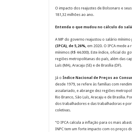
O impacto dos reajustes de Bolsonaro e seus m
181,32 milhões ao ano.
Entenda o que mudou no cálculo do sal
A MP do governo reajustou o salário mínimo
(IPCA), de 5,26%,
em 2020
.
O IPCA mede a re
mínimos (R$ 44.000). Este índice, oficial do
regiões metropolitanas do país, além das cap
Luís (MA), Aracaju (SE) e de Brasília (DF).
Já o
Índice Nacional de Preços ao Consu
desde 1979, se refere às famílias com rendim
assalariado, e abrange dez regiões metropol
Rio Branco, São Luís, Aracaju e de Brasília.
dos trabalhadores e das trabalhadoras e por 
coletivas.
“O IPCA calcula a inflação para os mais abasta
INPC tem um forte impacto com os preços d