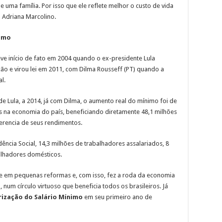
 uma família. Por isso que ele reflete melhor o custo de vida
a Adriana Marcolino.
nimo
eve início de fato em 2004 quando o ex-presidente Lula
ção e virou lei em 2011, com Dilma Rousseff (PT) quando a
l.
e Lula, a 2014, já com Dilma, o aumento real do mínimo foi de
es na economia do país, beneficiando diretamente 48,1 milhões
erencia de seus rendimentos.
ência Social, 14,3 milhões de trabalhadores assalariados, 8
alhadores domésticos.
te em pequenas reformas e, com isso, fez a roda da economia
num círculo virtuoso que beneficia todos os brasileiros. Já
orização do Salário Mínimo
em seu primeiro ano de