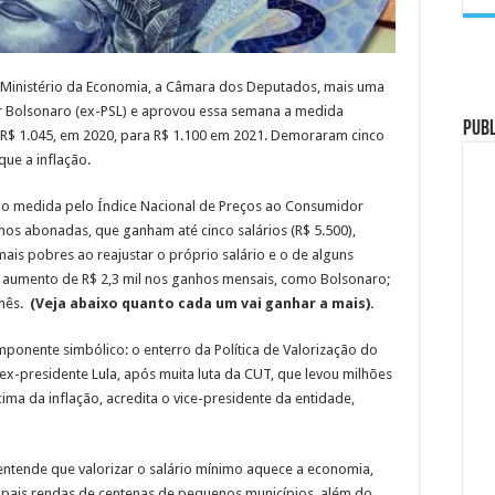
 Ministério da Economia, a Câmara dos Deputados, mais uma
ir Bolsonaro (ex-PSL) e aprovou essa semana a medida
PUB
e R$ 1.045, em 2020, para R$ 1.100 em 2021. Demoraram cinco
ue a inflação.
ção medida pelo Índice Nacional de Preços ao Consumidor
enos abonadas, que ganham até cinco salários (R$ 5.500),
is pobres ao reajustar o próprio salário e o de alguns
ão aumento de R$ 2,3 mil nos ganhos mensais, como Bolsonaro;
 mês.
(Veja abaixo quanto cada um vai ganhar a mais).
ponente simbólico: o enterro da Política de Valorização do
x-presidente Lula, após muita luta da CUT, que levou milhões
ima da inflação, acredita o vice-presidente da entidade,
 entende que valorizar o salário mínimo aquece a economia,
ipais rendas de centenas de pequenos municípios, além do