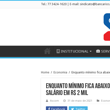
Tel.: 77 3424-1620 | E-mail:
sindicato@bancarios
INSTITUCIONAL
SERV
Home
/
Economia
/
Enquanto mínimo fica abaixo
Enquanto mínimo fica abaixo
salário em R$ 2 mil
Ascom
31 de maio de 2021
Econo
Facebook
Twitter