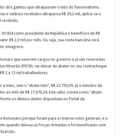
lor dos ganhos que ultrapassam o teto do funcionalismo.
 e salários recebidos ultrapassa R$ 39,2 mil, aplica-se o
l recebido.
 30.934 como presidente da República e benefícios de R$
bater R$ 2,3 mil por mês. Ou seja, sua conta bancária será
dor emagrece.
olsonaro que exercem cargos no governo e já são reservistas
ton Mourão (PRTB), vai deixar de abater no seu contracheque
R$ 2 a 12 mil trabalhadores.
r a mais, sem o “abate-teto”, R$ 22.759,39. Já o ministro da
anho ao mês de R$ 27.070,24. Este valor consta como “abate-
nforme os últimos dados disponíveis no Portal da
de Bolsonaro porque foram para a reserva como generais, e o
ente quando deixou as Forças Armadas e foi beneficiado com
Exército.