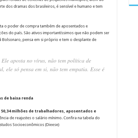
parte dos dramas dos brasileiros, é sensível e humano e tem
enta o poder de compra também de aposentados e
cões do país. São ativos importantíssimos que não podem ser
Já Bolsonaro, pensa em si próprio e tem o desplante de
Ele aposta no vírus, não tem política de
l, ele só pensa em si, não tem empatia. Esse é
as de baixa renda
 50,34 milhões de trabalhadores, aposentados e
ncia de reajustes o salário mínimo. Confira na tabela do
 Estudos Socioeconômicos (Dieese)