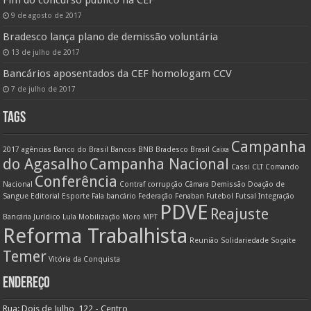
9 de agosto de 2017
Bradesco lança plano de demissão voluntária
13 de julho de 2017
Bancários aposentados da CEF homologam CCV
7 de julho de 2017
TAGS
Campanha
2017
agências
Banco do Brasil
Bancos
BNB
Bradesco
Brasil
Caixa
do Agasalho
Campanha Nacional
Cassi
CLT
Comando
Conferência
Nacional
Contraf
corrupção
Câmara
Demissão
Doação de
Sangue
Editorial
Esporte
Fala bancário
Federação
Fenaban
Futebol
Futsal
Integração
PDVE
Reajuste
Bancária
Jurídico
Lula
Mobilização
Moro
MPT
Reforma Trabalhista
Reunião
Solidariedade
Soçaite
Temer
Vitória da Conquista
ENDEREÇO
Rua: Dois de Julho, 122 - Centro