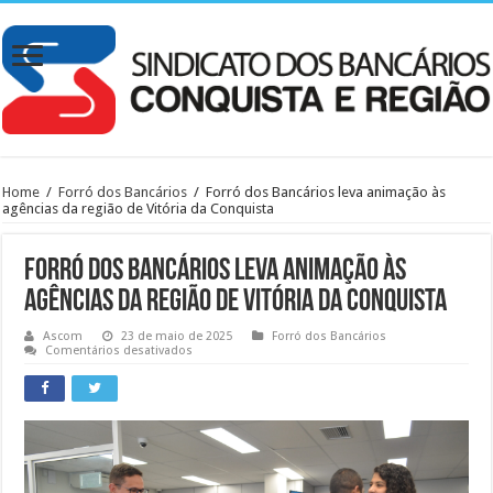
Home
/
Forró dos Bancários
/
Forró dos Bancários leva animação às
agências da região de Vitória da Conquista
Forró dos Bancários leva animação às
agências da região de Vitória da Conquista
Ascom
23 de maio de 2025
Forró dos Bancários
em
Comentários desativados
Forró
dos
Bancários
leva
animação
às
agências
da
região
de