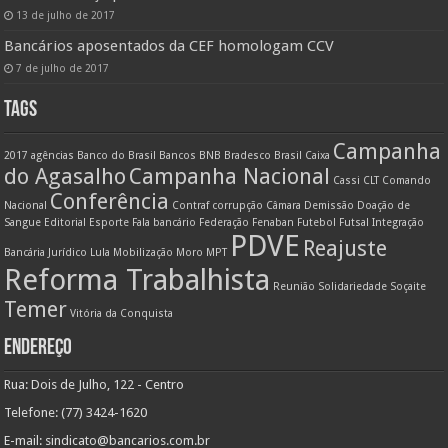
13 de julho de 2017
Bancários aposentados da CEF homologam CCV
7 de julho de 2017
TAGS
Campanha
2017
agências
Banco do Brasil
Bancos
BNB
Bradesco
Brasil
Caixa
do Agasalho
Campanha Nacional
Cassi
CLT
Comando
Conferência
Nacional
Contraf
corrupção
Câmara
Demissão
Doação de
Sangue
Editorial
Esporte
Fala bancário
Federação
Fenaban
Futebol
Futsal
Integração
PDVE
Reajuste
Bancária
Jurídico
Lula
Mobilização
Moro
MPT
Reforma Trabalhista
Reunião
Solidariedade
Soçaite
Temer
Vitória da Conquista
ENDEREÇO
Rua: Dois de Julho, 122 - Centro
Telefone: (77) 3424-1620
E-mail:
sindicato@bancarios.com.br