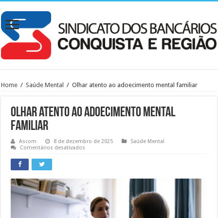
Home
/
Saúde Mental
/
Olhar atento ao adoecimento mental familiar
Olhar atento ao adoecimento mental
familiar
Ascom
8 de dezembro de 2025
Saúde Mental
em
Comentários desativados
Olhar
atento
ao
adoecimento
mental
familiar