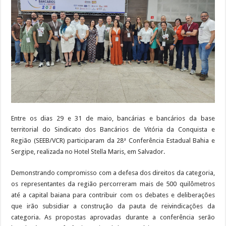
da
28ª
Conferência
Bahia
e
Sergipe
e
ajudam
a
construir
pautas
da
categoria
Entre os dias 29 e 31 de maio, bancárias e bancários da base
territorial do Sindicato dos Bancários de Vitória da Conquista e
Região (SEEB/VCR) participaram da 28ª Conferência Estadual Bahia e
Sergipe, realizada no Hotel Stella Maris, em Salvador.
Demonstrando compromisso com a defesa dos direitos da categoria,
os representantes da região percorreram mais de 500 quilômetros
até a capital baiana para contribuir com os debates e deliberações
que irão subsidiar a construção da pauta de reivindicações da
categoria. As propostas aprovadas durante a conferência serão