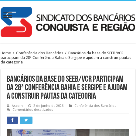
Home
/
Conferência dos Bancários
/
Bancários da base do SEEB/VCR
participam da 28ª Conferência Bahia e Sergipe e ajudam a construir pautas
da categoria
Bancários da base do SEEB/VCR participam
da 28ª Conferência Bahia e Sergipe e ajudam
a construir pautas da categoria
Ascom
2 de junho de 2026
Conferência dos Bancários
em
Comentários desativados
Bancários
da
base
do
SEEB/VCR
participam