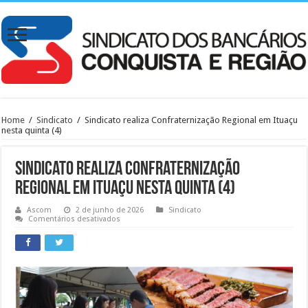
Home
/
Sindicato
/
Sindicato realiza Confraternização Regional em Ituaçu
nesta quinta (4)
Sindicato realiza Confraternização
Regional em Ituaçu nesta quinta (4)
Ascom
2 de junho de 2026
Sindicato
em
Comentários desativados
Sindicato
realiza
Confraternização
Regional
em
Ituaçu
nesta
quinta
(4)