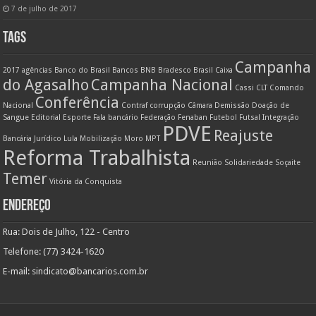
7 de julho de 2017
TAGS
Campanha
2017
agências
Banco do Brasil
Bancos
BNB
Bradesco
Brasil
Caixa
do Agasalho
Campanha Nacional
Cassi
CLT
Comando
Conferência
Nacional
Contraf
corrupção
Câmara
Demissão
Doação de
Sangue
Editorial
Esporte
Fala bancário
Federação
Fenaban
Futebol
Futsal
Integração
PDVE
Reajuste
Bancária
Jurídico
Lula
Mobilização
Moro
MPT
Reforma Trabalhista
Reunião
Solidariedade
Soçaite
Temer
Vitória da Conquista
ENDEREÇO
Rua: Dois de Julho, 122 - Centro
Telefone: (77) 3424-1620
E-mail:
sindicato@bancarios.com.br