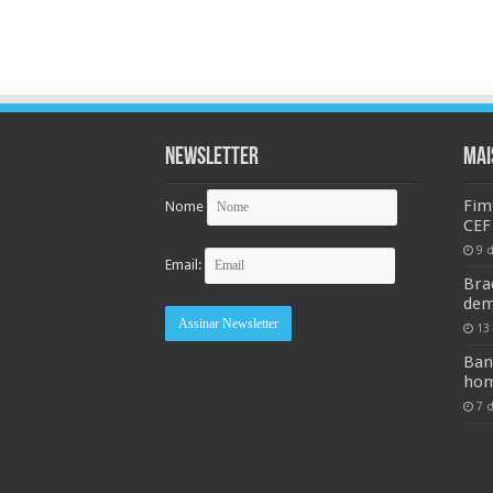
Newsletter
MAI
Fim
Nome
CEF
9 
Email:
Bra
dem
13
Ban
hom
7 