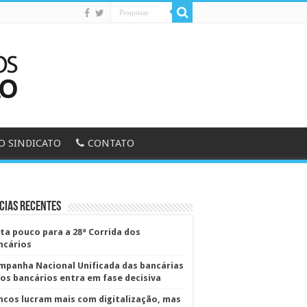
O SINDICATO
CONTATO
cias Recentes
lta pouco para a 28ª Corrida dos
ncários
mpanha Nacional Unificada das bancárias
dos bancários entra em fase decisiva
ncos lucram mais com digitalização, mas