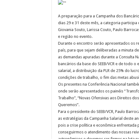
A preparação para a Campanha dos Bancários
dias 29 e 31 deste mês, a categoria participa
Giovania Souto, Larissa Couto, Paulo Barroca
e região no evento.
Durante o encontro serão apresentados os re
país, para que sejam deliberadas a minuta de
as demandas apuradas durante a Consulta Naci
bancários da base do SEEB/VCR e de todo o e
salarial, a distribuição da PLR de 25% do luc
condições de trabalho, o fim das metas abusi
Os presentes na Conferência Nacional também
onde serão apresentados os painéis “Transf
Trabalho”, “Novas Ofensivas aos Direitos dos
Queremos”.
Para o presidente do SEEB/VCR, Paulo Barroc
as estratégias da Campanha Salarial deste a
pois a crise política e econômica enfrentad
conseguirmos o atendimento das nossas rei
astronômicos e devemos ser firmes na luta por