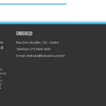
ENDEREÇO
Rua: Dois de Julho, 122 - Centro
NB
ha
Telefone: (77) 3424-1620
E-mail:
sindicato@bancarios.com.br
ão
torial
n
ico
E