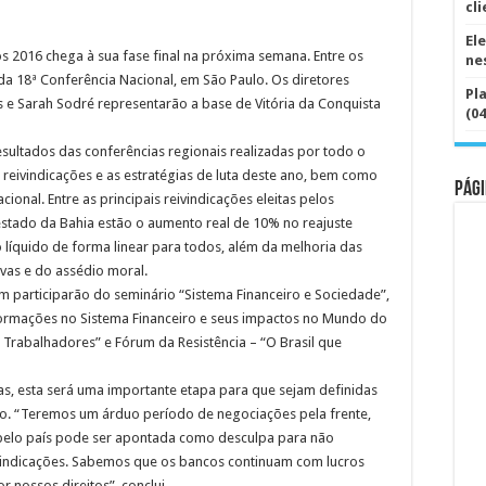
cl
El
 2016 chega à sua fase final na próxima semana. Entre os
ne
 da 18ª Conferência Nacional, em São Paulo. Os diretores
Pl
s e Sarah Sodré representarão a base de Vitória da Conquista
(04
sultados das conferências regionais realizadas por todo o
 reivindicações e as estratégias de luta deste ano, bem como
Pági
onal. Entre as principais reivindicações eleitas pelos
stado da Bahia estão o aumento real de 10% no reajuste
ro líquido de forma linear para todos, além da melhoria das
vas e do assédio moral.
 participarão do seminário “Sistema Financeiro e Sociedade”,
ormações no Sistema Financeiro e seus impactos no Mundo do
 Trabalhadores” e Fórum da Resistência – “O Brasil que
as, esta será uma importante etapa para que sejam definidas
no. “Teremos um árduo período de negociações pela frente,
a pelo país pode ser apontada como desculpa para não
vindicações. Sabemos que os bancos continuam com lucros
 nossos direitos”, conclui.