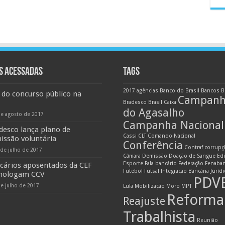
S ACESSADAS
TAGS
2017
agências
Banco do Brasil
Bancos
B
 do concurso público na
Campan
Bradesco
Brasil
Caixa
do Agasalho
de agosto de 2017
Campanha Nacional
desco lança plano de
Cassi
CLT
Comando Nacional
issão voluntária
Conferência
Contraf
corrupç
 de julho de 2017
Câmara
Demissão
Doação de Sangue
Edi
Esporte
Fala bancário
Federação
Fenaba
cários aposentados da CEF
Futebol
Futsal
Integração Bancária
Juríd
ologam CCV
PDV
de julho de 2017
Lula
Mobilização
Moro
MPT
Reforma
Reajuste
Trabalhista
Reunião