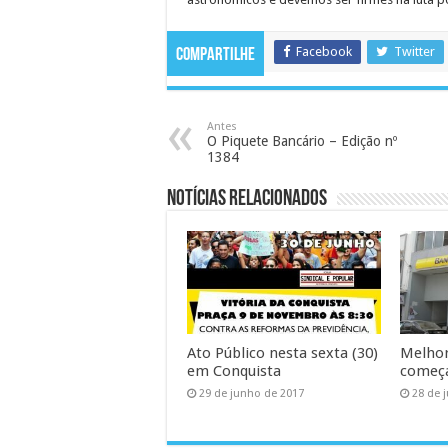
Facebook
Twitter
Compartilhe
Antes
O Piquete Bancário – Edição nº
1384
Notícias Relacionados
Ato Público nesta sexta (30)
Melhor
em Conquista
começa
29 de junho de 2017
28 de 