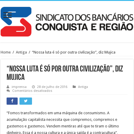
Home
/
Antiga
/
“Nossa luta é só por outra civilização”, diz Mujica
“Nossa luta é só por outra civilização”, diz
Mujica
imprensa
28 de julho de 2016
Antiga
em
Comentários desativados
“Nossa
luta
é
só
por
“Fomos transformados em uma máquina de consumismo. A
outra
civilização”,
acumulação capitalista necessita que compremos, compremos e
diz
Mujica
gastemos e gastemos. Vendem mentiras até que te tiram o último
dinheiro. Essa é a nossa cultura e a única saída é a contracultura”,