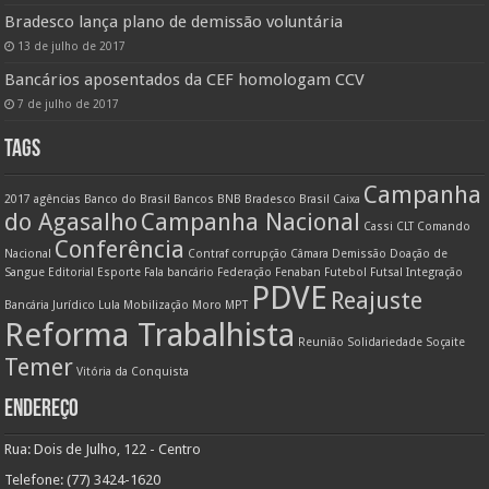
Bradesco lança plano de demissão voluntária
13 de julho de 2017
Bancários aposentados da CEF homologam CCV
7 de julho de 2017
TAGS
Campanha
2017
agências
Banco do Brasil
Bancos
BNB
Bradesco
Brasil
Caixa
do Agasalho
Campanha Nacional
Cassi
CLT
Comando
Conferência
Nacional
Contraf
corrupção
Câmara
Demissão
Doação de
Sangue
Editorial
Esporte
Fala bancário
Federação
Fenaban
Futebol
Futsal
Integração
PDVE
Reajuste
Bancária
Jurídico
Lula
Mobilização
Moro
MPT
Reforma Trabalhista
Reunião
Solidariedade
Soçaite
Temer
Vitória da Conquista
ENDEREÇO
Rua: Dois de Julho, 122 - Centro
Telefone: (77) 3424-1620