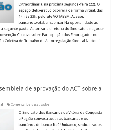
Campanha
Extraordinária, na próxima segunda-feira (22). O
Nacional
dos
espaço deliberativo ocorrerá de forma virtual, das
Bancários
14h às 23h, pelo site VOTABEM. Acesse:
bancarios.votabem.com.br Na oportunidade as
 seguinte pauta: Autorizar a diretoria do Sindicato a negociar
 Convenção Coletiva sobre Participação dos Empregados nos
o Coletiva de Trabalho de Autorregulação Sindical Nacional
embleia de aprovação do ACT sobre a
em
tal
Comentários desativados
EDITAL
DE
O Sindicato dos Bancários de Vitória da Conquista
CONVOCAÇÃO:
e Região convoca todas as bancárias e os
Assembleia
de
bancários do banco Itaú Unibanco, sindicalizados
aprovação