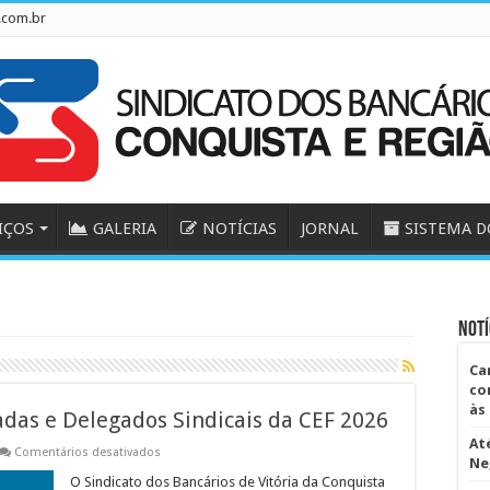
.com.br
IÇOS
GALERIA
NOTÍCIAS
JORNAL
SISTEMA D
Notí
Ca
co
às
adas e Delegados Sindicais da CEF 2026
At
em
Comentários desativados
Ne
EDITAL:
Eleições
O Sindicato dos Bancários de Vitória da Conquista