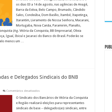
Delegados
os dias 03 a 14 de agosto, nas agências de Anagé,
Sindicais
do
Barra da Estiva, Belo Campo, Brumado, Cândido
BB
2026
Sales, Condeúba, Dom Basílio, Itambé, Itapetinga,
Itarantim, Livramento de Nossa Senhora, Macarani,
Mortugaba, Nova Canãa, Paramirim, Planalto,
onquista (Ag. Vitória da Conquista, BB Empresarial, Olivia
ça, Iguaí, Ibicuí e Jacaraci do Banco do Brasil. Poderão se
 pelo menos um …
PUB
adas e Delegados Sindicais do BNB
em
Comentários desativados
EDITAL:
Eleições
O Sindicato dos Bancários de Vitória da Conquista
para
e Região realizará eleições para representantes
Delegadas
e
sindicais de base – delegados(as) sindicais, entre
Delegados