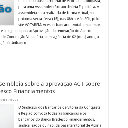
ou não, da base territorial de Vitória da Conquista,
do
ACT
para uma Assembleia Extraordinária Específica. A
sobre
a
assembleia será realizada de forma virtual, na
CCV
próxima sexta-feira (15), das 08h até às 20h, pelo
do
banco
site VOTABEM. Acesse: bancarios.votabem.com.br
Itaú
bre a seguinte pauta: Aprovação da renovação do Acordo
de Conciliação Voluntária, com vigência de 02 (dois) anos, a
., Itaú Unibanco …
embleia sobre a aprovação ACT sobre
desco Financiamentos
em
desativados
EDITAL
DE
O Sindicato dos Bancários de Vitória da Conquista
CONVOCAÇÃO:
e Região convoca todas as bancárias e os
Assembleia
sobre
bancários do Banco Bradesco Financiamentos,
a
sindicalizados ou não, da base territorial de Vitória
aprovação