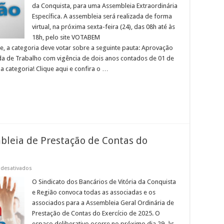
ACT
da Conquista, para uma Assembleia Extraordinária
sobre
Jornada
Específica. A assembleia será realizada de forma
de
virtual, na próxima sexta-feira (24), das 08h até às
Trabalho
no
18h, pelo site VOTABEM
Bradesco
, a categoria deve votar sobre a seguinte pauta: Aprovação
Financiamentos
da de Trabalho com vigência de dois anos contados de 01 de
da categoria! Clique aqui e confira o …
bleia de Prestação de Contas do
em
desativados
Edital
de
O Sindicato dos Bancários de Vitória da Conquista
Convocação:
e Região convoca todas as associadas e os
Assembleia
de
associados para a Assembleia Geral Ordinária de
Prestação
Prestação de Contas do Exercício de 2025. O
de
Contas
espaço deliberativo ocorre no próximo dia 29, às