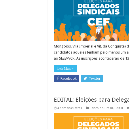
Mongóios, Vila Imperial e Vit. da Conquista)
candidatos aqueles tenham pelo menos um ano
ao SEEB/VCR. As inscrições acontecerão de 13
Leia Mais »
Facebook
Twitter
EDITAL: Eleições para Deleg
4 semanas atrás
Banco do Brasil
,
Edital