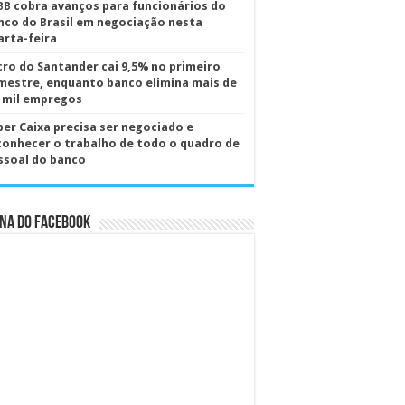
BB cobra avanços para funcionários do
nco do Brasil em negociação nesta
arta-feira
cro do Santander cai 9,5% no primeiro
mestre, enquanto banco elimina mais de
5 mil empregos
per Caixa precisa ser negociado e
conhecer o trabalho de todo o quadro de
ssoal do banco
na do Facebook