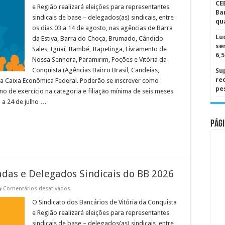
para
CE
e Região realizará eleições para representantes
Delegadas
Ba
e
sindicais de base – delegados(as) sindicais, entre
qu
Delegados
os dias 03 a 14 de agosto, nas agências de Barra
Sindicais
da
Lu
da Estiva, Barra do Choça, Brumado, Cândido
CEF
se
2026
Sales, Iguaí, Itambé, Itapetinga, Livramento de
6,
Nossa Senhora, Paramirim, Poções e Vitória da
Conquista (Agências Bairro Brasil, Candeias,
Su
re
 da Caixa Econômica Federal. Poderão se inscrever como
pe
 de exercício na categoria e filiação mínima de seis meses
 a 24 de julho …
Pági
adas e Delegados Sindicais do BB 2026
em
Comentários desativados
EDITAL:
Eleições
O Sindicato dos Bancários de Vitória da Conquista
para
e Região realizará eleições para representantes
Delegadas
e
sindicais de base – delegados(as) sindicais, entre