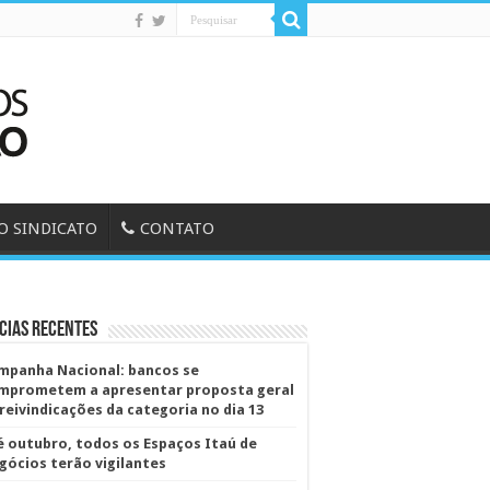
O SINDICATO
CONTATO
cias Recentes
mpanha Nacional: bancos se
mprometem a apresentar proposta geral
 reivindicações da categoria no dia 13
é outubro, todos os Espaços Itaú de
gócios terão vigilantes