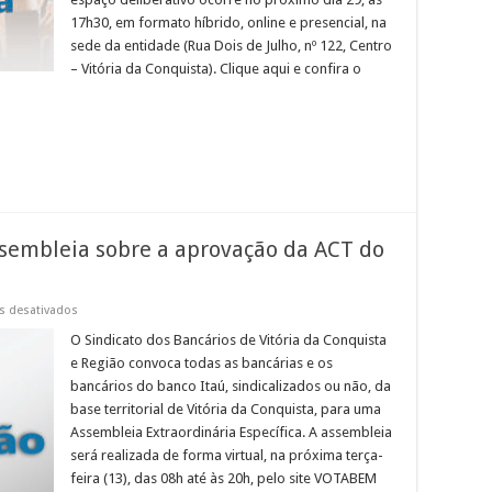
do
Exercício
17h30, em formato híbrido, online e presencial, na
de
sede da entidade (Rua Dois de Julho, nº 122, Centro
2025
– Vitória da Conquista). Clique aqui e confira o
embleia sobre a aprovação da ACT do
em
s desativados
EDITAL
DE
O Sindicato dos Bancários de Vitória da Conquista
CONVOCAÇÃO:
e Região convoca todas as bancárias e os
Assembleia
sobre
bancários do banco Itaú, sindicalizados ou não, da
a
base territorial de Vitória da Conquista, para uma
aprovação
da
Assembleia Extraordinária Específica. A assembleia
ACT
do
será realizada de forma virtual, na próxima terça-
banco
feira (13), das 08h até às 20h, pelo site VOTABEM
Itaú