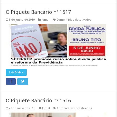
O Piquete Bancário nº 1517
em
5 de junho de 2019
Jornal
Comentários desativados
O
Piquete
Bancário
nº
1517
Leia Mais »
O Piquete Bancário nº 1516
em
29 de maio de 2019
Jornal
Comentários desativados
O
Piquete