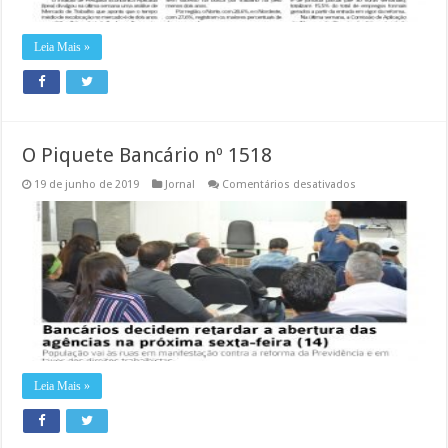
Leia Mais »
O Piquete Bancário nº 1518
em
19 de junho de 2019
Jornal
Comentários desativados
O
Piquete
Bancário
nº
1518
Leia Mais »