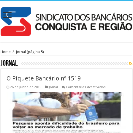
Home
/
Jornal
(página 5)
Jornal
O Piquete Bancário nº 1519
em
26 de junho de 2019
Jornal
Comentários desativados
O
Piquete
Bancário
nº
1519