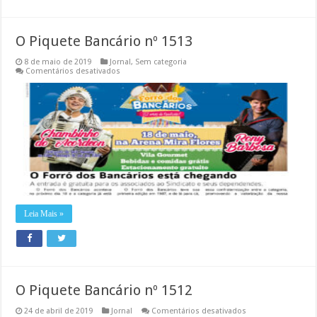
O Piquete Bancário nº 1513
8 de maio de 2019
Jornal
,
Sem categoria
em
Comentários desativados
O
Piquete
Bancário
nº
1513
Leia Mais »
O Piquete Bancário nº 1512
em
24 de abril de 2019
Jornal
Comentários desativados