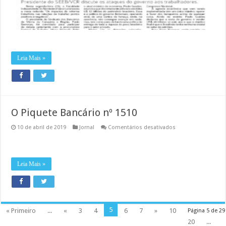
Leia Mais »
O Piquete Bancário nº 1510
em
10 de abril de 2019
Jornal
Comentários desativados
O
Piquete
Bancário
nº
1510
Leia Mais »
5
« Primeiro
...
«
3
4
6
7
»
10
Página 5 de 29
20
...