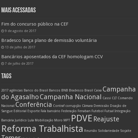
MAIS ACESSADAS
Fim do concurso público na CEF
9 de agosto de 2017
Bradesco lança plano de demissão voluntária
13 de julho de 2017
Bancários aposentados da CEF homologam CCV
7 de julho de 2017
TAGS
Campanha
2017
agências
Banco do Brasil
Bancos
BNB
Bradesco
Brasil
Caixa
do Agasalho
Campanha Nacional
Cassi
CLT
Comando
Conferência
Nacional
Contraf
corrupção
Câmara
Demissão
Doação de
Sangue
Editorial
Esporte
Fala bancário
Federação
Fenaban
Futebol
Futsal
Integração
PDVE
Reajuste
Bancária
Jurídico
Lula
Mobilização
Moro
MPT
Reforma Trabalhista
Reunião
Solidariedade
Soçaite
Temer