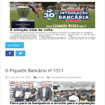
O
Piquete
Bancário
nº
1512
Leia Mais »
O Piquete Bancário nº 1511
em
17 de abril de 2019
Jornal
Comentários desativados
O
Piquete
Bancário
nº
1511