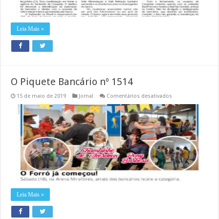
Leia Mais »
O Piquete Bancário nº 1514
em
15 de maio de 2019
Jornal
Comentários desativados
O
Piquete
Bancário
nº
1514
Leia Mais »