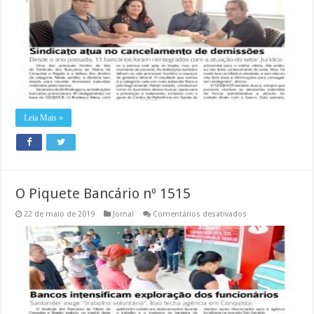
Bancário
nº
1516
Leia Mais »
O Piquete Bancário nº 1515
em
22 de maio de 2019
Jornal
Comentários desativados
O
Piquete
Bancário
nº
1515