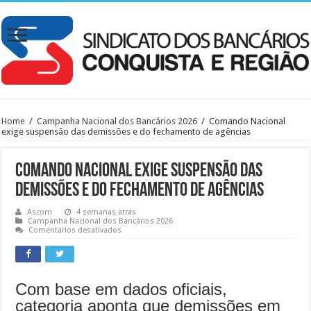
Home
/
Campanha Nacional dos Bancários 2026
/
Comando Nacional
exige suspensão das demissões e do fechamento de agências
Comando Nacional exige suspensão das
demissões e do fechamento de agências
Ascom
4 semanas atrás
Campanha Nacional dos Bancários 2026
em
Comentários desativados
Comando
Nacional
exige
suspensão
das
demissões
Com base em dados oficiais,
e
categoria aponta que demissões em
do
fechamento