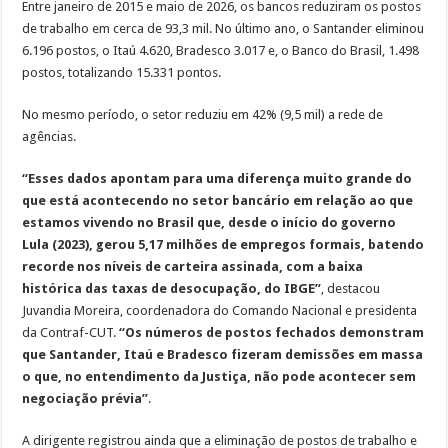
Entre janeiro de 2015 e maio de 2026, os bancos reduziram os postos
de trabalho em cerca de 93,3 mil. No último ano, o Santander eliminou
6.196 postos, o Itaú 4.620, Bradesco 3.017 e, o Banco do Brasil, 1.498
postos, totalizando 15.331 pontos.
No mesmo período, o setor reduziu em 42% (9,5 mil) a rede de
agências.
“Esses dados apontam para uma diferença muito grande do
que está acontecendo no setor bancário em relação ao que
estamos vivendo no Brasil que, desde o início do governo
Lula (2023), gerou 5,17 milhões de empregos formais, batendo
recorde nos níveis de carteira assinada, com a baixa
histórica das taxas de desocupação, do IBGE”
, destacou
Juvandia Moreira, coordenadora do Comando Nacional e presidenta
da Contraf-CUT.
“Os números de postos fechados demonstram
que Santander, Itaú e Bradesco fizeram demissões em massa
o que, no entendimento da Justiça, não pode acontecer sem
negociação prévia”
.
A dirigente registrou ainda que a eliminação de postos de trabalho e