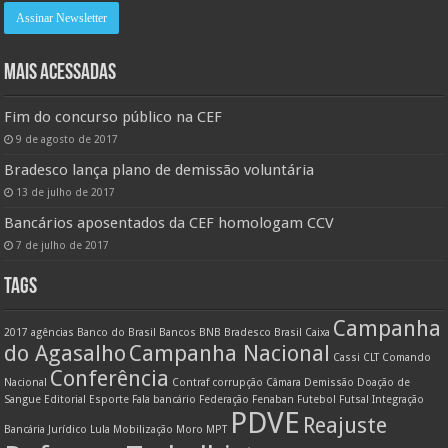
MAIS ACESSADAS
Fim do concurso público na CEF
9 de agosto de 2017
Bradesco lança plano de demissão voluntária
13 de julho de 2017
Bancários aposentados da CEF homologam CCV
7 de julho de 2017
TAGS
Campanha
2017
agências
Banco do Brasil
Bancos
BNB
Bradesco
Brasil
Caixa
do Agasalho
Campanha Nacional
Cassi
CLT
Comando
Conferência
Nacional
Contraf
corrupção
Câmara
Demissão
Doação de
Sangue
Editorial
Esporte
Fala bancário
Federação
Fenaban
Futebol
Futsal
Integração
PDVE
Reajuste
Bancária
Jurídico
Lula
Mobilização
Moro
MPT