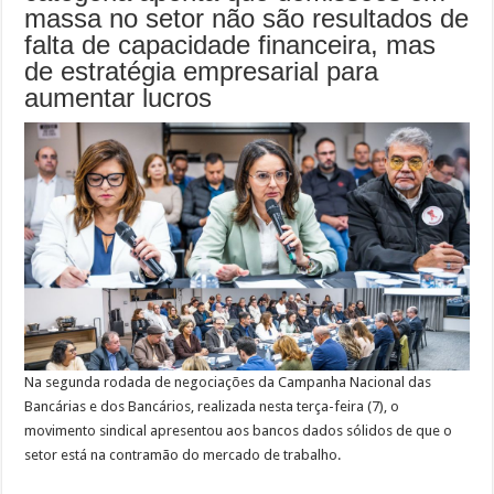
massa no setor não são resultados de
de
agências
falta de capacidade financeira, mas
de estratégia empresarial para
aumentar lucros
Na segunda rodada de negociações da Campanha Nacional das
Bancárias e dos Bancários, realizada nesta terça-feira (7), o
movimento sindical apresentou aos bancos dados sólidos de que o
setor está na contramão do mercado de trabalho.