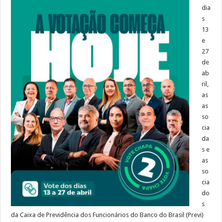
dia
s
13
e
27
de
ab
ril,
as
as
so
cia
da
s e
as
so
cia
do
s
da Caixa de Previdência dos Funcionários do Banco do Brasil (Previ)