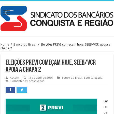
Home
/
Banco do Brasil
/
Eleições PREVI começam hoje, SEEB/VCR apoia a
chapa 2
Eleições PREVI começam hoje, SEEB/VCR
apoia a chapa 2
Ascom
13 de abril de 2026
Banco do Brasil
,
Sem categoria
em
Comentários desativados
Eleições
PREVI
começam
hoje,
SEEB/VCR
apoia
Ent
a
re
chapa
2
os