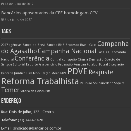
13 de julho de 2017
Bancários aposentados da CEF homologam CCV
7 de julho de 2017
TAGS
Campanha
2017
agências
Banco do Brasil
Bancos
BNB
Bradesco
Brasil
Caixa
do Agasalho
Campanha Nacional
Cassi
CLT
Comando
Conferência
Nacional
Contraf
corrupção
Câmara
Demissão
Doação de
Sangue
Editorial
Esporte
Fala bancário
Federação
Fenaban
Futebol
Futsal
Integração
PDVE
Reajuste
Bancária
Jurídico
Lula
Mobilização
Moro
MPT
Reforma Trabalhista
Reunião
Solidariedade
Soçaite
Temer
Vitória da Conquista
ENDEREÇO
Rua: Dois de Julho, 122 - Centro
Telefone: (77) 3424-1620
E-mail:
sindicato@bancarios.com.br