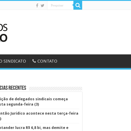
O SINDICATO
CONTATO
cias Recentes
eição de delegados sindicais começa
sta segunda-feira (3)
antão Jurídico acontece nesta terça-feira
)
ntander lucra R$ 6,8 bi, mas demite e