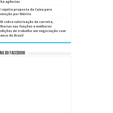
cha agências
E rejeita proposta da Caixa para
omoção por Mérito
BB cobra valorização da carreira,
lhorias nas funções e melhores
ndições de trabalho em negociação com
Banco do Brasil
na do Facebook