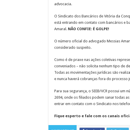
advocacia.
O Sindicato dos Bancários de Vitória da Con
está entrando em contato com bancários e b
Amaral.
NÃO CONFIE: É GOLPE!
O número oficial do advogado Messias Amara
considerado suspeito.
Como é de praxe nas ações coletivas repres
conveniados – não solicita nenhum tipo de dep
Todas as movimentações jurídicas são realiza
e nunca haverá cobranças fora do processo ju
Para sua segurança, o SEEB/VCR possui um nú
2694, onde os filiados podem sanar todas as
entrar em contato com o Sindicato nos telef
Fique esperto e fale com os canais ofic