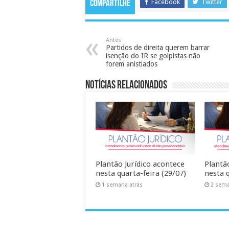
Facebook
Twitter
Compartilhe
Antes
Partidos de direita querem barrar
isenção do IR se golpistas não
forem anistiados
Notícias Relacionados
Plantão Jurídico acontece
Plantã
nesta quarta-feira (29/07)
nesta q
1 semana atrás
2 sema