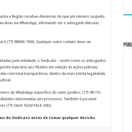
quista e Região recebeu denúncias de que um número suspeito
ancárias via WhatsApp, afirmando ser o advogado Messias
l é (77) 98806-7000. Qualquer outro contato deve ser
PUB
entadas pela entidade, o Sindicato – assim como os advogados
ósito bancário aos filiados em relação às ações judiciais.
das com total transparência, dentro da mais estrita legalidade
dicial.
mero de WhatsApp específico do setor Jurídico, (77) 98115-
 dúvidas relacionadas aos processos. Também é possível
ones (77) 3424-1620/3424-2062.
iais do Sindicato antes de tomar qualquer decisão.