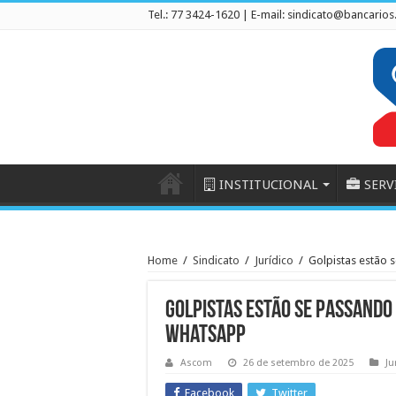
Tel.: 77 3424-1620 | E-mail:
sindicato@bancarios
INSTITUCIONAL
SERV
Home
/
Sindicato
/
Jurídico
/
Golpistas estão
Golpistas estão se passando
WhatsApp
Ascom
26 de setembro de 2025
Ju
Facebook
Twitter