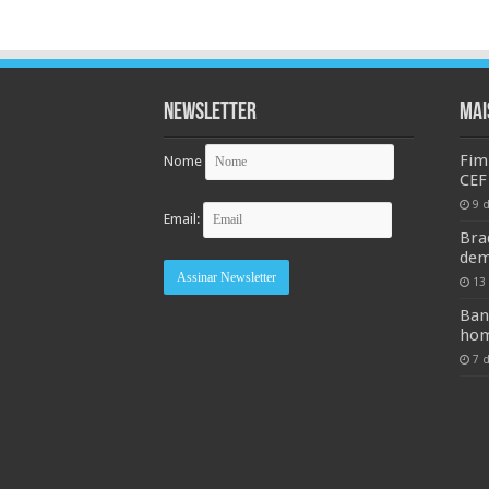
Newsletter
MAI
Fim
Nome
CEF
9 
Email:
Bra
dem
13
Ban
hom
7 