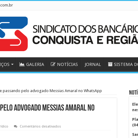
.com.br
IÇOS
GALERIA
NOTÍCIAS
JORNAL
SISTEMA D
 se passando pelo advogado Messias Amaral no WhatsApp
Notí
El
 pelo advogado Messias Amaral no
ne
Pl
(04
em
rídico
Comentários desativados
Golpistas
estão
Sa