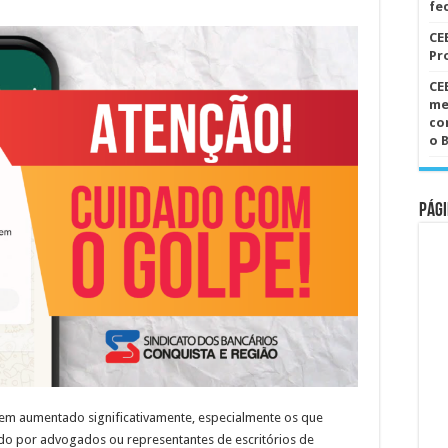
se
fe
passando
pelo
CE
advogado
Messias
Pr
Amaral
no
CE
WhatsApp
me
co
o 
Pági
tem aumentado significativamente, especialmente os que
do por advogados ou representantes de escritórios de