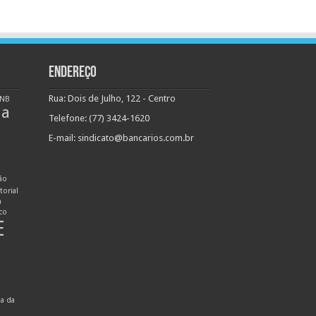
ENDEREÇO
Rua: Dois de Julho, 122 - Centro
NB
ha
Telefone: (77) 3424-1620
E-mail:
sindicato@bancarios.com.br
ão
torial
n
ico
E
ia da