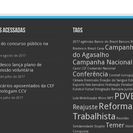
S ACESSADAS
TAGS
2017
agências
Banco do Brasil
Bancos
B
 do concurso público na
Campan
Bradesco
Brasil
Caixa
do Agasalho
de agosto de 2017
Campanha Nacional
desco lança plano de
Cassi
CLT
Comando Nacional
issão voluntária
Conferência
Contraf
corrupç
 de julho de 2017
Câmara
Demissão
Doação de Sangue
Edi
Esporte
Fala bancário
Federação
Fenaba
cários aposentados da CEF
Futebol
Futsal
Integração Bancária
Juríd
ologam CCV
PDV
de julho de 2017
Lula
Mobilização
Moro
MPT
Reforma
Reajuste
Trabalhista
Reunião
Temer
Solidariedade
Soçaite
Vitór
Conquista