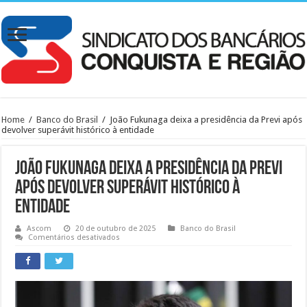
Home
/
Banco do Brasil
/
João Fukunaga deixa a presidência da Previ após
devolver superávit histórico à entidade
João Fukunaga deixa a presidência da Previ
após devolver superávit histórico à
entidade
Ascom
20 de outubro de 2025
Banco do Brasil
em
Comentários desativados
João
Fukunaga
deixa
a
presidência
da
Previ