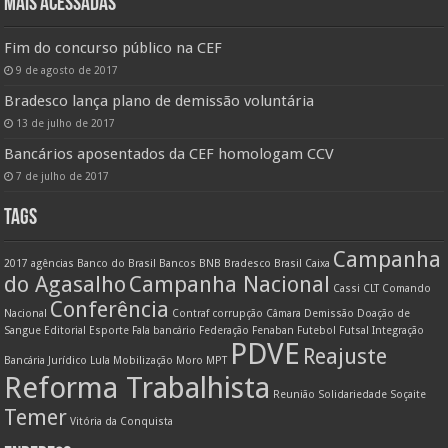
MAIS ACESSADAS
Fim do concurso público na CEF
9 de agosto de 2017
Bradesco lança plano de demissão voluntária
13 de julho de 2017
Bancários aposentados da CEF homologam CCV
7 de julho de 2017
TAGS
Campanha
2017
agências
Banco do Brasil
Bancos
BNB
Bradesco
Brasil
Caixa
do Agasalho
Campanha Nacional
Cassi
CLT
Comando
Conferência
Nacional
Contraf
corrupção
Câmara
Demissão
Doação de
Sangue
Editorial
Esporte
Fala bancário
Federação
Fenaban
Futebol
Futsal
Integração
PDVE
Reajuste
Bancária
Jurídico
Lula
Mobilização
Moro
MPT
Reforma Trabalhista
Reunião
Solidariedade
Soçaite
Temer
Vitória da Conquista