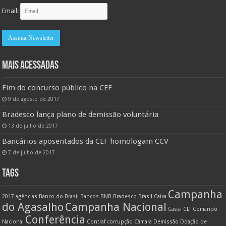
Email:
MAIS ACESSADAS
Fim do concurso público na CEF
9 de agosto de 2017
Bradesco lança plano de demissão voluntária
13 de julho de 2017
Bancários aposentados da CEF homologam CCV
7 de julho de 2017
TAGS
Campanha
2017
agências
Banco do Brasil
Bancos
BNB
Bradesco
Brasil
Caixa
do Agasalho
Campanha Nacional
Cassi
CLT
Comando
Conferência
Nacional
Contraf
corrupção
Câmara
Demissão
Doação de