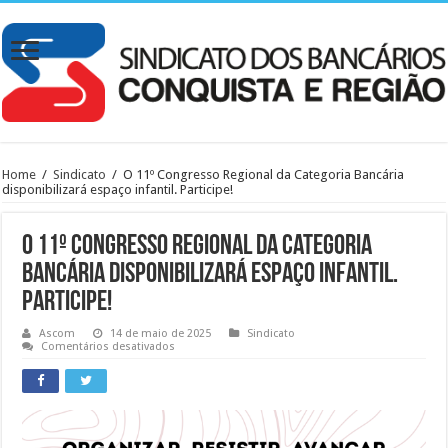
Home
/
Sindicato
/
O 11º Congresso Regional da Categoria Bancária
disponibilizará espaço infantil. Participe!
O 11º Congresso Regional da Categoria
Bancária disponibilizará espaço infantil.
Participe!
Ascom
14 de maio de 2025
Sindicato
em
Comentários desativados
O
11º
Congresso
Regional
da
Categoria
Bancária