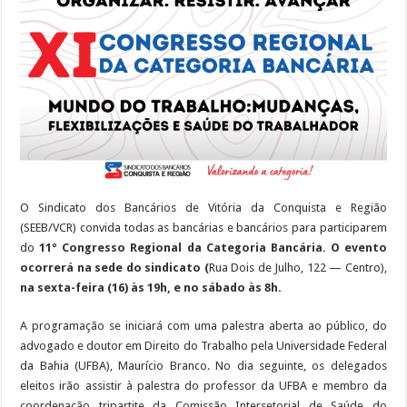
disponibilizará
espaço
infantil.
Participe!
O Sindicato dos Bancários de Vitória da Conquista e Região
(SEEB/VCR) convida todas as bancárias e bancários para participarem
do
11º Congresso Regional da Categoria Bancária. O evento
ocorrerá na sede do sindicato (
Rua Dois de Julho, 122 — Centro),
na sexta-feira (16) às 19h, e no sábado às 8h.
A programação se iniciará com uma palestra aberta ao público, do
advogado e doutor em Direito do Trabalho pela Universidade Federal
da Bahia (UFBA), Maurício Branco. No dia seguinte, os delegados
eleitos irão assistir à palestra do professor da UFBA e membro da
coordenação tripartite da Comissão Intersetorial de Saúde do