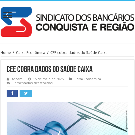
Home
/
Caixa Econômica
/
CEE cobra dados do Saúde Caixa
CEE cobra dados do Saúde Caixa
Ascom
15 de maio de 2025
Caixa Econômica
em
Comentários desativados
CEE
cobra
dados
do
Saúde
Caixa