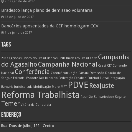
9 de agosto de 2017
Bradesco lança plano de demissão voluntária
13 de julho de 2017
Bancários aposentados da CEF homologam CCV
7 de julho de 2017
TAGS
Campanha
2017
agências
Banco do Brasil
Bancos
BNB
Bradesco
Brasil
Caixa
do Agasalho
Campanha Nacional
Cassi
CLT
Comando
Conferência
Nacional
Contraf
corrupção
Câmara
Demissão
Doação de
Sangue
Editorial
Esporte
Fala bancário
Federação
Fenaban
Futebol
Futsal
Integração
PDVE
Reajuste
Bancária
Jurídico
Lula
Mobilização
Moro
MPT
Reforma Trabalhista
Reunião
Solidariedade
Soçaite
Temer
Vitória da Conquista
ENDEREÇO
Rua: Dois de Julho, 122 - Centro