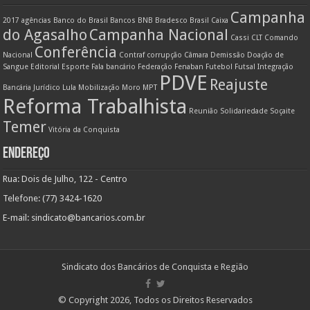
Campanha
2017
agências
Banco do Brasil
Bancos
BNB
Bradesco
Brasil
Caixa
do Agasalho
Campanha Nacional
Cassi
CLT
Comando
Conferência
Nacional
Contraf
corrupção
Câmara
Demissão
Doação de
Sangue
Editorial
Esporte
Fala bancário
Federação
Fenaban
Futebol
Futsal
Integração
PDVE
Reajuste
Bancária
Jurídico
Lula
Mobilização
Moro
MPT
Reforma Trabalhista
Reunião
Solidariedade
Soçaite
Temer
Vitória da Conquista
ENDEREÇO
Rua: Dois de Julho, 122 - Centro
Telefone: (77) 3424-1620
E-mail:
sindicato@bancarios.com.br
Sindicato dos Bancários de Conquista e Região
© Copyright 2026, Todos os Direitos Reservados