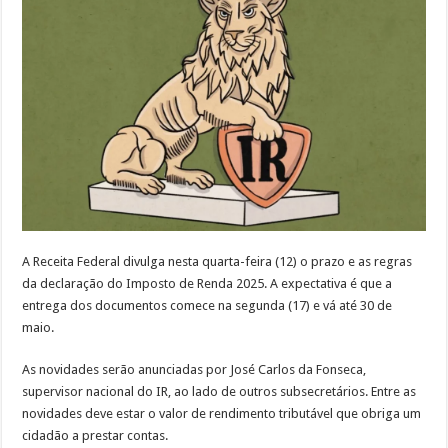
Renda
2025
nesta
quarta;
veja
prazos
e
quem
deve
declarar
A Receita Federal divulga nesta quarta-feira (12) o prazo e as regras
da declaração do Imposto de Renda 2025. A expectativa é que a
entrega dos documentos comece na segunda (17) e vá até 30 de
maio.
As novidades serão anunciadas por José Carlos da Fonseca,
supervisor nacional do IR, ao lado de outros subsecretários. Entre as
novidades deve estar o valor de rendimento tributável que obriga um
cidadão a prestar contas.