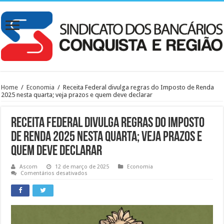
Home
/
Economia
/
Receita Federal divulga regras do Imposto de Renda
2025 nesta quarta; veja prazos e quem deve declarar
Receita Federal divulga regras do Imposto
de Renda 2025 nesta quarta; veja prazos e
quem deve declarar
Ascom
12 de março de 2025
Economia
em
Comentários desativados
Receita
Federal
divulga
regras
do
Imposto
de