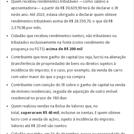
Quem recebeu rendimentos tributáveis —como salário e
aposentadoria— a partir de R$ 30.639,90 terá de declarar o IR
neste ano. Até 2023, estava obrigado a declarar quem obteve
rendimentos tributáveis acima de R$ 28.559,70, o que dá R$
2.379,98 por mês.
Cidadão que recebeu rendimentos isentos, não tributáveis ou
tributados exclusivamente na fonte (como rendimento de
poupança ou FGTS)
acima de R$ 200 mil
Contribuinte que teve ganho de capital (ou seja, lucro) na alienação
(transferência de propriedade) de bens ou direitos sujeitos à
incidência do imposto; é o caso, por exemplo, da venda de carro
com valor maior do que o pago na compra
Contribuinte com isenção do IR sobre o ganho de capital na venda
de imóveis residenciais, seguida de aquisição de outro imóvel
residencial no prazo de 180 dias
Quem realizou vendas na Bolsa de Valores que, no
total,
superaram R$ 40 mil
, inclusive se isentas. E quem obteve
lucro com a venda de ações, sujeito à incidência do imposto.
Valores até R$ 20 mil são isentos
Cidadão que tinha, em 31 de dezembro, posse ou propriedade de