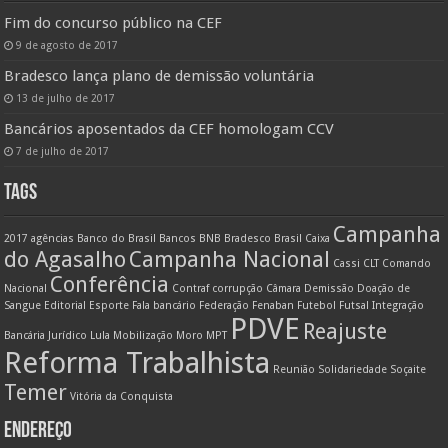
Fim do concurso público na CEF
9 de agosto de 2017
Bradesco lança plano de demissão voluntária
13 de julho de 2017
Bancários aposentados da CEF homologam CCV
7 de julho de 2017
TAGS
Campanha
2017
agências
Banco do Brasil
Bancos
BNB
Bradesco
Brasil
Caixa
do Agasalho
Campanha Nacional
Cassi
CLT
Comando
Conferência
Nacional
Contraf
corrupção
Câmara
Demissão
Doação de
Sangue
Editorial
Esporte
Fala bancário
Federação
Fenaban
Futebol
Futsal
Integração
PDVE
Reajuste
Bancária
Jurídico
Lula
Mobilização
Moro
MPT
Reforma Trabalhista
Reunião
Solidariedade
Soçaite
Temer
Vitória da Conquista
ENDEREÇO