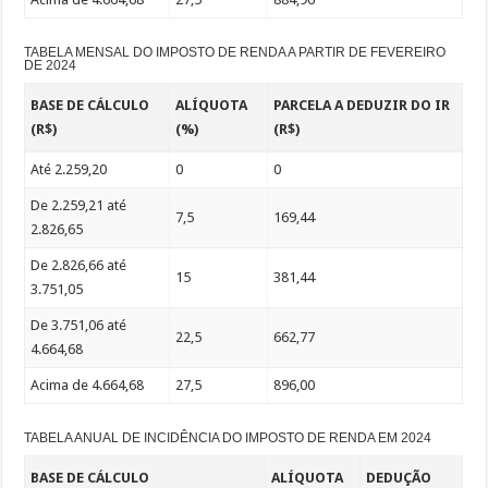
TABELA MENSAL DO IMPOSTO DE RENDA A PARTIR DE FEVEREIRO
DE 2024
BASE DE CÁLCULO
ALÍQUOTA
PARCELA A DEDUZIR DO IR
(R$)
(%)
(R$)
Até 2.259,20
0
0
De 2.259,21 até
7,5
169,44
2.826,65
De 2.826,66 até
15
381,44
3.751,05
De 3.751,06 até
22,5
662,77
4.664,68
Acima de 4.664,68
27,5
896,00
TABELA ANUAL DE INCIDÊNCIA DO IMPOSTO DE RENDA EM 2024
BASE DE CÁLCULO
ALÍQUOTA
DEDUÇÃO