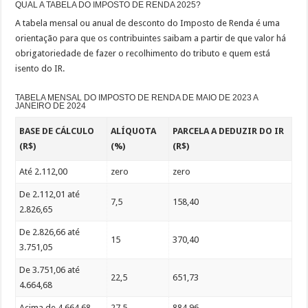
QUAL A TABELA DO IMPOSTO DE RENDA 2025?
A tabela mensal ou anual de desconto do Imposto de Renda é uma
orientação para que os contribuintes saibam a partir de que valor há
obrigatoriedade de fazer o recolhimento do tributo e quem está
isento do IR.
TABELA MENSAL DO IMPOSTO DE RENDA DE MAIO DE 2023 A
JANEIRO DE 2024
BASE DE CÁLCULO
ALÍQUOTA
PARCELA A DEDUZIR DO IR
(R$)
(%)
(R$)
Até 2.112,00
zero
zero
De 2.112,01 até
7,5
158,40
2.826,65
De 2.826,66 até
15
370,40
3.751,05
De 3.751,06 até
22,5
651,73
4.664,68
Acima de 4.664,68
27,5
884,96