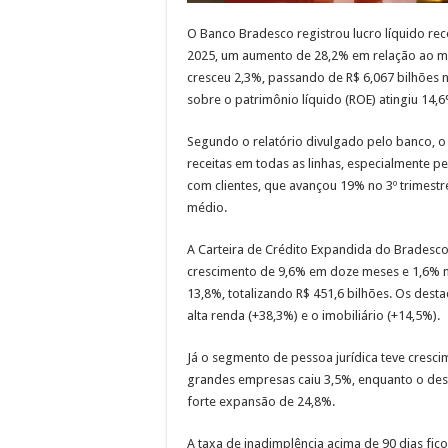
O Banco Bradesco registrou lucro líquido re
2025, um aumento de 28,2% em relação ao me
cresceu 2,3%, passando de R$ 6,067 bilhões no
sobre o patrimônio líquido (ROE) atingiu 14,
Segundo o relatório divulgado pelo banco, o
receitas em todas as linhas, especialmente p
com clientes, que avançou 19% no 3º trimestre
médio.
A Carteira de Crédito Expandida do Bradesc
crescimento de 9,6% em doze meses e 1,6% no 
13,8%, totalizando R$ 451,6 bilhões. Os desta
alta renda (+38,3%) e o imobiliário (+14,5%).
Já o segmento de pessoa jurídica teve cresci
grandes empresas caiu 3,5%, enquanto o de
forte expansão de 24,8%.
A taxa de inadimplência acima de 90 dias fic