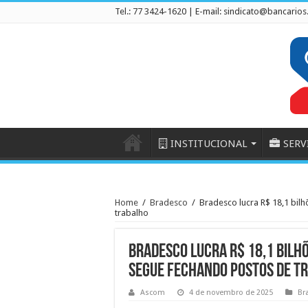
Tel.: 77 3424-1620 | E-mail:
sindicato@bancarios
INSTITUCIONAL
SERV
Home
/
Bradesco
/
Bradesco lucra R$ 18,1 bil
trabalho
Bradesco lucra R$ 18,1 bilhõ
segue fechando postos de t
Ascom
4 de novembro de 2025
Br