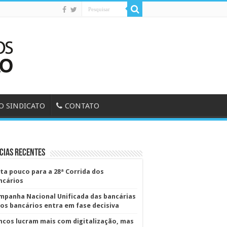
O SINDICATO
CONTATO
cias Recentes
lta pouco para a 28ª Corrida dos
ncários
mpanha Nacional Unificada das bancárias
dos bancários entra em fase decisiva
ncos lucram mais com digitalização, mas