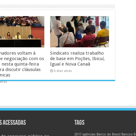
hadores voltam à
Sindicato realiza trabalho
e negociação com os
de base em Poções, Ibicuí,
 nesta quinta-feira
Iguaí e Nova Canaã
ra discutir cláusulas
6 dias atrás
micas
atrás
S ACESSADAS
TAGS
2017
agências
Banco do Brasil
Bancos
B