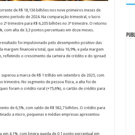
corrente de R$ 18,136 bilhões nos nove primeiros meses de
smo período de 2024. Na comparação trimestral, o lucro
 2º trimestre para R$ 6,205 bilhões no 3º trimestre. O retorno
6%, com alta de 3,3 pontos percentuais em doze meses.
PUB
 resultado foi impulsionado pelo desempenho positivo das
ela margem financeira total, que subiu 16,9%, e pela margem
, refletindo o crescimento da carteira de crédito e do spread
o superou a marca de R$ 1 trilhão em setembro de 2025, com
trimestre. No segmento de pessoa física, a alta foi de
ques foram o crédito rural (+75,6%), o cartão de crédito para
mento de 6,5%, com saldo de R$ 582,7 bilhões. O crédito para
stinado a micro, pequenas e médias empresas apresentou
ou em 4,1%, com ligeira queda de 0,1 ponto percentual em