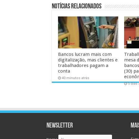
Notícias Relacionados
Bancos lucram mais com
Trabal
digitalização, mas clientes e
mesa d
trabalhadores pagam a
bancos
conta
(30) pa
econô
40 minutos atrás
5 dias 
Newsletter
MAI