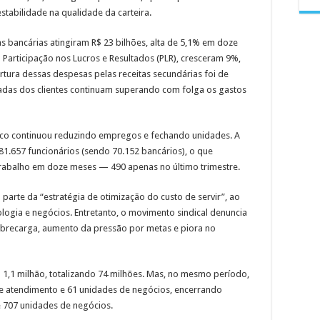
tabilidade na qualidade da carteira.
as bancárias atingiram R$ 23 bilhões, alta de 5,1% em doze
a Participação nos Lucros e Resultados (PLR), cresceram 9%,
rtura dessas despesas pelas receitas secundárias foi de
radas dos clientes continuam superando com folga os gastos
sco continuou reduzindo empregos e fechando unidades. A
81.657 funcionários (sendo 70.152 bancários), o que
trabalho em doze meses — 490 apenas no último trimestre.
arte da “estratégia de otimização do custo de servir”, ao
ogia e negócios. Entretanto, o movimento sindical denuncia
 sobrecarga, aumento da pressão por metas e piora no
1,1 milhão, totalizando 74 milhões. Mas, no mesmo período,
de atendimento e 61 unidades de negócios, encerrando
e 707 unidades de negócios.