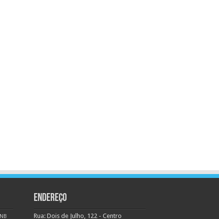
ENDEREÇO
Rua: Dois de Julho, 122 - Centro
NB