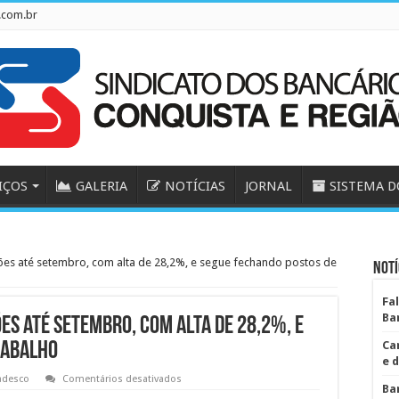
.com.br
IÇOS
GALERIA
NOTÍCIAS
JORNAL
SISTEMA D
hões até setembro, com alta de 28,2%, e segue fechando postos de
Notí
Fa
Ba
es até setembro, com alta de 28,2%, e
Ca
rabalho
e 
em
adesco
Comentários desativados
Ba
Bradesco