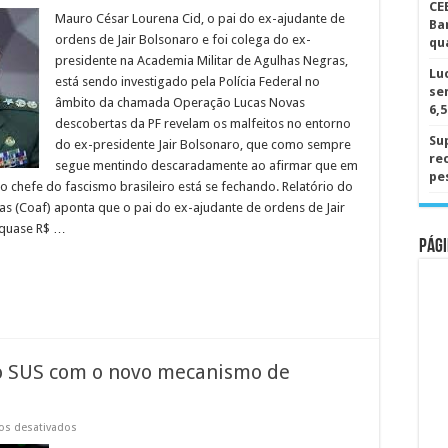
Venda
CE
de
Mauro César Lourena Cid, o pai do ex-ajudante de
Ba
Rolex:
ordens de Jair Bolsonaro e foi colega do ex-
qu
pai
de
presidente na Academia Militar de Agulhas Negras,
Mauro
Lu
está sendo investigado pela Polícia Federal no
Cid,
se
um
âmbito da chamada Operação Lucas Novas
general
6,
de
descobertas da PF revelam os malfeitos no entorno
pijama
Su
do ex-presidente Jair Bolsonaro, que como sempre
ligado
re
a
segue mentindo descaradamente ao afirmar que em
Bolsonaro,
pe
o chefe do fascismo brasileiro está se fechando. Relatório do
movimentou
quase
as (Coaf) aponta que o pai do ex-ajudante de ordens de Jair
R$
4
 quase R$ …
milhões
Pági
 o SUS com o novo mecanismo de
em
os desativados
Arcabouço