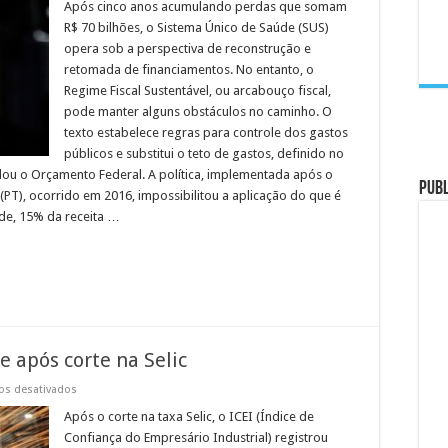
fiscal:
Após cinco anos acumulando perdas que somam
como
R$ 70 bilhões, o Sistema Único de Saúde (SUS)
fica
o
opera sob a perspectiva de reconstrução e
SUS
retomada de financiamentos. No entanto, o
com
o
Regime Fiscal Sustentável, ou arcabouço fiscal,
novo
mecanismo
pode manter alguns obstáculos no caminho. O
de
texto estabelece regras para controle dos gastos
controle
de
públicos e substitui o teto de gastos, definido no
gastos
ou o Orçamento Federal. A política, implementada após o
PUB
(PT), ocorrido em 2016, impossibilitou a aplicação do que é
úde, 15% da receita …
e após corte na Selic
em
os desativados
Confiança
da
Após o corte na taxa Selic, o ICEI (Índice de
indústria
Confiança do Empresário Industrial) registrou
cresce