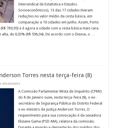
uma
Intersindical de Estatística e Estudos
vez
Socioeconômicos), 13 das 17 cidades tiveram
reduções no valor médio da cesta básica, em
comparação a 10 cidades em junho. Assim, Porto
 (R$ 769,95) e é agora a cidade com a cesta básica mais cara.
m alta, de 0,03% (R$ 596,04). De acordo com o Dieese, o …
derson Torres nesta terça-feira (8)
em
s desativados
CPMI
do
A Comissão Parlamentar Mista de Inquérito (CPMI)
8
do 8 de Janeiro ouve, nesta terça-feira (8), o ex-
de
janeiro
secretário de Segurança Pública do Distrito Federal
ouve
e ex-ministro da Justiça Anderson Torres. O
Anderson
Torres
requerimento para sua convocação é da senadora
nesta
terça-
Eliziane Gama (PSD-MA), relatora da comissão.
feira
Durante a invasão e depredação dos prédios dos
(8)