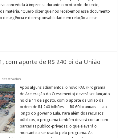
tiva concedida à imprensa durante o protocolo do texto,
o da matéria. “Quero dizer que nós recebemos esse documento
o de urgência e de responsabilidade em relação a esse …
1, com aporte de R$ 240 bi da União
em
 desativados
Novo
PAC
Após alguns adiamentos, o novo PAC (Programa
será
de Aceleração do Crescimento) deverá ser lançado
lançado
dia
no dia 11 de agosto, com o aporte da União da
11,
ordem de R$ 240 bilhões — R$ 60 bi anuais — ao
com
aporte
longo do governo Lula. Para além dos recursos
de
R$
públicos, o programa também deverá contar com
240
parcerias público-privadas, o que elevará o
bi
da
montante a ser usado pelo programa. As
União