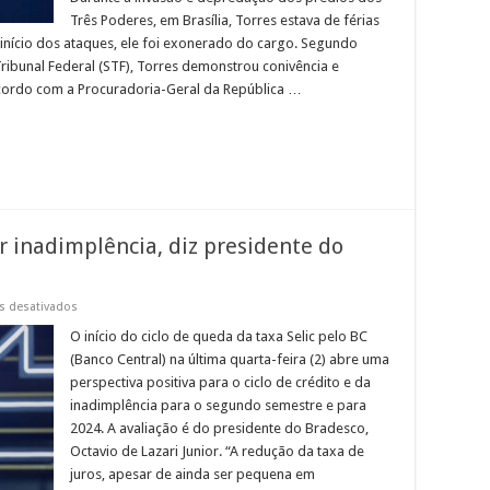
Três Poderes, em Brasília, Torres estava de férias
nício dos ataques, ele foi exonerado do cargo. Segundo
ibunal Federal (STF), Torres demonstrou conivência e
acordo com a Procuradoria-Geral da República …
r inadimplência, diz presidente do
em
s desativados
Redução
da
O início do ciclo de queda da taxa Selic pelo BC
Selic
(Banco Central) na última quarta-feira (2) abre uma
deve
conter
perspectiva positiva para o ciclo de crédito e da
inadimplência,
inadimplência para o segundo semestre e para
diz
presidente
2024. A avaliação é do presidente do Bradesco,
do
Bradesco
Octavio de Lazari Junior. “A redução da taxa de
juros, apesar de ainda ser pequena em