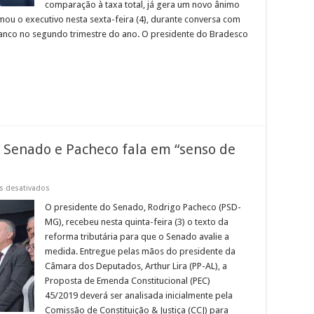
comparação à taxa total, já gera um novo ânimo
ou o executivo nesta sexta-feira (4), durante conversa com
banco no segundo trimestre do ano. O presidente do Bradesco
 Senado e Pacheco fala em “senso de
em
s desativados
Reforma
tributária
O presidente do Senado, Rodrigo Pacheco (PSD-
chega
MG), recebeu nesta quinta-feira (3) o texto da
ao
Senado
reforma tributária para que o Senado avalie a
e
medida. Entregue pelas mãos do presidente da
Pacheco
fala
Câmara dos Deputados, Arthur Lira (PP-AL), a
em
“senso
Proposta de Emenda Constitucional (PEC)
de
45/2019 deverá ser analisada inicialmente pela
urgência”
Comissão de Constituição & Justiça (CCJ) para