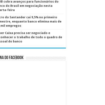
BB cobra avanços para funcionários do
nco do Brasil em negociação nesta
arta-feira
cro do Santander cai 9,5% no primeiro
mestre, enquanto banco elimina mais de
5 mil empregos
per Caixa precisa ser negociado e
conhecer o trabalho de todo o quadro de
ssoal do banco
na do Facebook