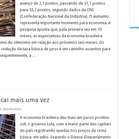
após
avanço de 2,1 pontos, passando de 51,1 pontos
corte
para 53,2 pontos, segundo dados da CNI
na
Selic
(Confederação Nacional da Indústria). O aumento
representa importante momento para economia. A
pesquisa aponta que, pela primeira vez em 10
meses, as expectativas da economia brasileira
smo do otimismo em relação aos próximos seis meses. Os
e redução da taxa básica de juros é um caminho assertivo para
onsequentemente, a …
 cai mais uma vez
em
s desativados
Preço
médio
A economia brasileira deu mais um passo positivo
da
sob o governo Lula, com a maior parte das capitais
cesta
básica
do país registrando quedas nos preços da cesta
cai
básica, em julho. Segundo o Dieese (Departamento
mais