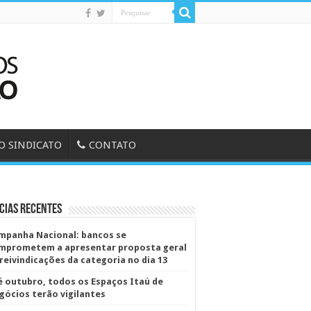
O SINDICATO
CONTATO
cias Recentes
mpanha Nacional: bancos se
mprometem a apresentar proposta geral
 reivindicações da categoria no dia 13
é outubro, todos os Espaços Itaú de
gócios terão vigilantes