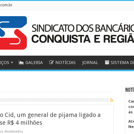
.com.br
IÇOS
GALERIA
NOTÍCIAS
JORNAL
SISTEMA D
Notí
Ca
co
às
o Cid, um general de pijama ligado a
se R$ 4 milhões
At
Ne
em
os desativados