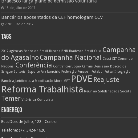
Bradesco lança plano de demissão voluntária
13 de julho de 2017
Bancários aposentados da CEF homologam CCV
7 de julho de 2017
TAGS
Campanha
2017
agências
Banco do Brasil
Bancos
BNB
Bradesco
Brasil
Caixa
do Agasalho
Campanha Nacional
Cassi
CLT
Comando
Conferência
Nacional
Contraf
corrupção
Câmara
Demissão
Doação de
Sangue
Editorial
Esporte
Fala bancário
Federação
Fenaban
Futebol
Futsal
Integração
PDVE
Reajuste
Bancária
Jurídico
Lula
Mobilização
Moro
MPT
Reforma Trabalhista
Reunião
Solidariedade
Soçaite
Temer
Vitória da Conquista
ENDEREÇO
Rua: Dois de Julho, 122 - Centro
Telefone: (77) 3424-1620