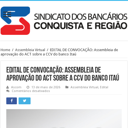
Home
/
Assembleia Virtual
/
EDITAL DE CONVOCAÇÃO: Assembleia de
aprovação do ACT sobre a CCV do banco Itaú
EDITAL DE CONVOCAÇÃO: Assembleia de
aprovação do ACT sobre a CCV do banco Itaú
Ascom
13 de maio de 2026
Assembleia Virtual
,
Edital
em
Comentários desativados
EDITAL
DE
CONVOCAÇÃO:
Assembleia
de
aprovação
do
ACT
sobre
a