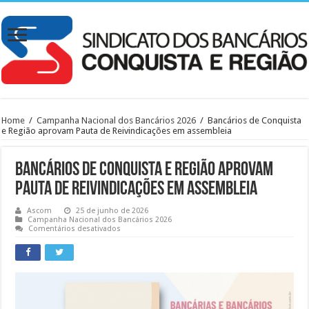
Home
/
Campanha Nacional dos Bancários 2026
/
Bancários de Conquista
e Região aprovam Pauta de Reivindicações em assembleia
Bancários de Conquista e Região aprovam
Pauta de Reivindicações em assembleia
Ascom
25 de junho de 2026
Campanha Nacional dos Bancários 2026
em
Comentários desativados
Bancários
de
Conquista
e
Região
aprovam
Pauta
de
Reivindicações