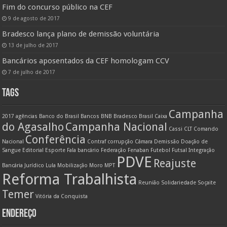
Fim do concurso público na CEF
9 de agosto de 2017
Bradesco lança plano de demissão voluntária
13 de julho de 2017
Bancários aposentados da CEF homologam CCV
7 de julho de 2017
TAGS
Campanha
2017
agências
Banco do Brasil
Bancos
BNB
Bradesco
Brasil
Caixa
do Agasalho
Campanha Nacional
Cassi
CLT
Comando
Conferência
Nacional
Contraf
corrupção
Câmara
Demissão
Doação de
Sangue
Editorial
Esporte
Fala bancário
Federação
Fenaban
Futebol
Futsal
Integração
PDVE
Reajuste
Bancária
Jurídico
Lula
Mobilização
Moro
MPT
Reforma Trabalhista
Reunião
Solidariedade
Soçaite
Temer
Vitória da Conquista
ENDEREÇO