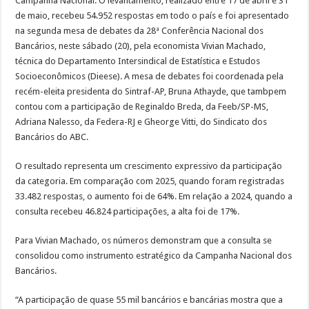
Campanha Nacional. O levantamento, realizado entre 17 de abril e 31
de maio, recebeu 54.952 respostas em todo o país e foi apresentado
na segunda mesa de debates da 28ª Conferência Nacional dos
Bancários, neste sábado (20), pela economista Vivian Machado,
técnica do Departamento Intersindical de Estatística e Estudos
Socioeconômicos (Dieese). A mesa de debates foi coordenada pela
recém-eleita presidenta do Sintraf-AP, Bruna Athayde, que tambpem
contou com a participação de Reginaldo Breda, da Feeb/SP-MS,
Adriana Nalesso, da Federa-RJ e Gheorge Vitti, do Sindicato dos
Bancários do ABC.
O resultado representa um crescimento expressivo da participação
da categoria. Em comparação com 2025, quando foram registradas
33.482 respostas, o aumento foi de 64%. Em relação a 2024, quando a
consulta recebeu 46.824 participações, a alta foi de 17%.
Para Vivian Machado, os números demonstram que a consulta se
consolidou como instrumento estratégico da Campanha Nacional dos
Bancários.
“A participação de quase 55 mil bancários e bancárias mostra que a