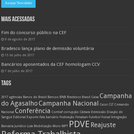
MAIS ACESSADAS
Fim do concurso público na CEF
9 de agosto de 2017
Bradesco lança plano de demissão voluntária
13 de julho de 2017
Bancários aposentados da CEF homologam CCV
7 de julho de 2017
TAGS
Campanha
2017
agências
Banco do Brasil
Bancos
BNB
Bradesco
Brasil
Caixa
do Agasalho
Campanha Nacional
Cassi
CLT
Comando
Conferência
Nacional
Contraf
corrupção
Câmara
Demissão
Doação de
Sangue
Editorial
Esporte
Fala bancário
Federação
Fenaban
Futebol
Futsal
Integração
PDVE
Reajuste
Bancária
Jurídico
Lula
Mobilização
Moro
MPT