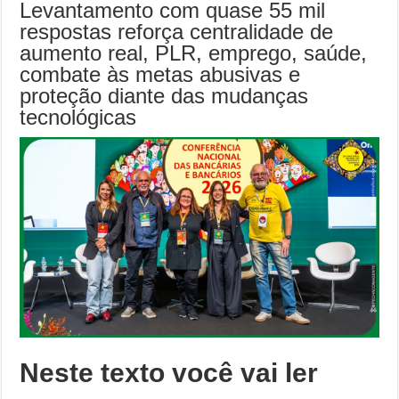
mostra
Levantamento com quase 55 mil
força
respostas reforça centralidade de
da
categoria
aumento real, PLR, emprego, saúde,
e
aponta
combate às metas abusivas e
prioridades
para
proteção diante das mudanças
a
Campanha
tecnológicas
Nacional
Neste texto você vai ler