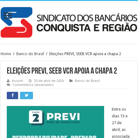
Home
/
Banco do Brasil
/
Eleições PREVI, SEEB VCR apoia a chapa 2
Eleições PREVI, SEEB VCR apoia a chapa 2
Ascom
20 de abril de 2026
Banco do Brasil
em
Comentários desativados
Eleições
PREVI,
SEEB
VCR
apoia
a
Entre os
chapa
dias 13 e
2
27 de
abril, as
associada