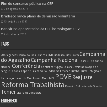
Fim do concurso público na CEF
9 de agosto de 2017
Bradesco lança plano de demissão voluntária
13 de julho de 2017
Bancários aposentados da CEF homologam CCV
7 de julho de 2017
TAGS
Campanha
2017
agências
Banco do Brasil
Bancos
BNB
Bradesco
Brasil
Caixa
do Agasalho
Campanha Nacional
Cassi
CLT
Comando
Conferência
Nacional
Contraf
corrupção
Câmara
Demissão
Doação de
Sangue
Editorial
Esporte
Fala bancário
Federação
Fenaban
Futebol
Futsal
Integração
PDVE
Reajuste
Bancária
Jurídico
Lula
Mobilização
Moro
MPT
Reforma Trabalhista
Reunião
Solidariedade
Soçaite
Temer
Vitória da Conquista
ENDEREÇO