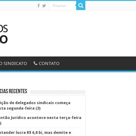
O SINDICATO
CONTATO
cias Recentes
eição de delegados sindicais começa
sta segunda-feira (3)
antão Jurídico acontece nesta terça-feira
)
ntander lucra R$ 6,8 bi, mas demite e