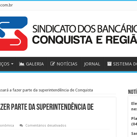
.com.br
IÇOS
GALERIA
NOTÍCIAS
JORNAL
SISTEMA D
sará a fazer parte da superintendência de Conquista
Notí
El
azer parte da superintendência de
ne
Pl
(04
em
conômica
Comentários desativados
Caixa
de
Sa