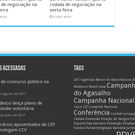
 de negociação na
rodada de negociação na
eira
sexta-feira
atrás
4 dias atrás
S ACESSADAS
TAGS
2017
agências
Banco do Brasil
Bancos
B
 do concurso público na
Campan
Bradesco
Brasil
Caixa
do Agasalho
de agosto de 2017
Campanha Nacional
desco lança plano de
Cassi
CLT
Comando Nacional
issão voluntária
Conferência
Contraf
corrupç
 de julho de 2017
Câmara
Demissão
Doação de Sangue
Edi
Esporte
Fala bancário
Federação
Fenaba
cários aposentados da CEF
Futebol
Futsal
Integração Bancária
Juríd
ologam CCV