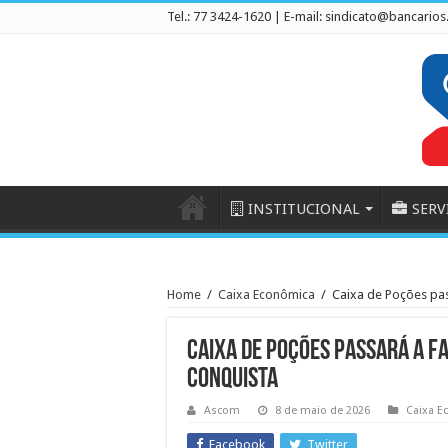
Tel.: 77 3424-1620 | E-mail:
sindicato@bancarios
INSTITUCIONAL
SERV
Home
/
Caixa Econômica
/
Caixa de Poções pas
Caixa de Poções passará a f
Conquista
Ascom
8 de maio de 2026
Caixa E
Facebook
Twitter