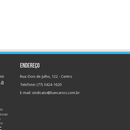
ENDEREÇO
Rua: Dois de Julho, 122 - Centro
NB
ha
Telefone: (77) 3424-1620
E-mail:
sindicato@bancarios.com.br
ão
torial
n
ico