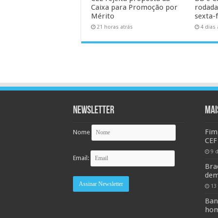
Caixa para Promoção por
rodada
Mérito
sexta-f
21 horas atrás
4 dias 
Newsletter
MAI
Fim
Nome
CEF
9 
Email:
Bra
dem
13
Ban
hom