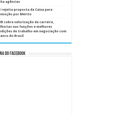
cha agências
E rejeita proposta da Caixa para
omoção por Mérito
BB cobra valorização da carreira,
lhorias nas funções e melhores
ndições de trabalho em negociação com
Banco do Brasil
na do Facebook