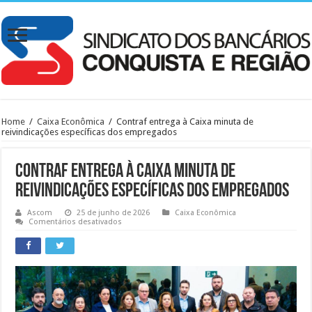
Home
/
Caixa Econômica
/
Contraf entrega à Caixa minuta de
reivindicações específicas dos empregados
Contraf entrega à Caixa minuta de
reivindicações específicas dos empregados
Ascom
25 de junho de 2026
Caixa Econômica
em
Comentários desativados
Contraf
entrega
à
Caixa
minuta
de
reivindicações
específicas
dos
empregados