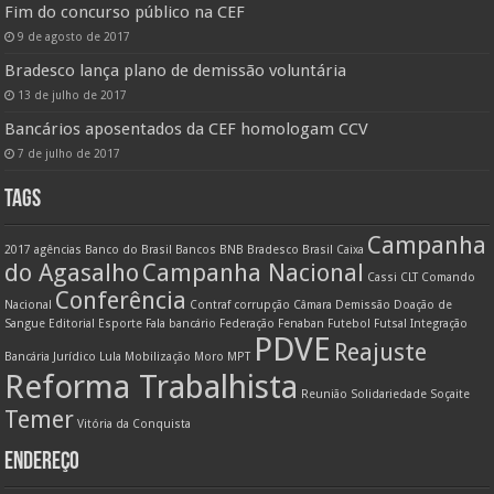
Fim do concurso público na CEF
9 de agosto de 2017
Bradesco lança plano de demissão voluntária
13 de julho de 2017
Bancários aposentados da CEF homologam CCV
7 de julho de 2017
TAGS
Campanha
2017
agências
Banco do Brasil
Bancos
BNB
Bradesco
Brasil
Caixa
do Agasalho
Campanha Nacional
Cassi
CLT
Comando
Conferência
Nacional
Contraf
corrupção
Câmara
Demissão
Doação de
Sangue
Editorial
Esporte
Fala bancário
Federação
Fenaban
Futebol
Futsal
Integração
PDVE
Reajuste
Bancária
Jurídico
Lula
Mobilização
Moro
MPT
Reforma Trabalhista
Reunião
Solidariedade
Soçaite
Temer
Vitória da Conquista
ENDEREÇO