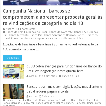
Campanha Nacional: bancos se
comprometem a apresentar proposta geral às
reivindicações da categoria no dia 13
Ascom
4 horas atrás
Banco de Brasília
,
Banco do Brasil
,
Banco do Nordeste
,
Banco HSBC
,
Banco
Itaú
,
Banco Mercantil
,
Banco Pan
,
Banco Santander
,
Bancos
,
Baneb
,
Bradesco
,
Brasil
,
Caixa Econômica
,
Campanha Nacional dos Bancários 2026
Expectativa de bancários e bancárias é por aumento real, valorização da
PLR, aumento maior nos …
Leia Mais »
CEBB cobra avanços para funcionários do Banco do
Brasil em negociação nesta quarta-feira
Ascom
4 horas atrás
Banco do Brasil
Bancos lucram mais com digitalização, mas clientes e
trabalhadores pagam a conta
Ascom
1 dia atrás
Banco de Brasília
,
Banco do Brasil
,
Banco do Nordeste
,
Banco HSBC
,
Banco Itaú
,
Banco Mercantil
,
Banco Pan
,
Banco Santander
,
Bancos
,
Baneb
,
Bradesco
,
Brasil
,
Caixa
Econômica