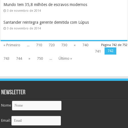
Mundo tem 35,8 milhões de escravos modernos
3 de novembro de 2014
Santander reintegra gerente demitida com Lúpus
3 de novembro de 2014
« Primeiro
...
710
720
730
«
740
Página 742 de 752
742
741
743
744
»
750
...
Último »
Newsletter
Nome
Email: