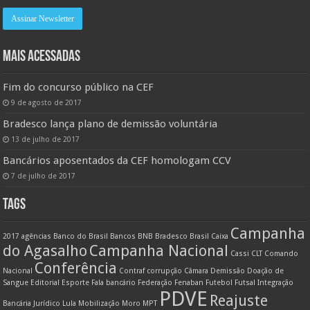
MAIS ACESSADAS
Fim do concurso público na CEF
9 de agosto de 2017
Bradesco lança plano de demissão voluntária
13 de julho de 2017
Bancários aposentados da CEF homologam CCV
7 de julho de 2017
TAGS
Campanha
2017
agências
Banco do Brasil
Bancos
BNB
Bradesco
Brasil
Caixa
do Agasalho
Campanha Nacional
Cassi
CLT
Comando
Conferência
Nacional
Contraf
corrupção
Câmara
Demissão
Doação de
Sangue
Editorial
Esporte
Fala bancário
Federação
Fenaban
Futebol
Futsal
Integração
PDVE
Reajuste
Bancária
Jurídico
Lula
Mobilização
Moro
MPT