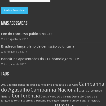
MAIS ACESSADAS
Fim do concurso público na CEF
9 de agosto de 2017
Bradesco lança plano de demissão voluntária
13 de julho de 2017
Bancários aposentados da CEF homologam CCV
7 de julho de 2017
TAGS
Campanha
2017
agências
Banco do Brasil
Bancos
BNB
Bradesco
Brasil
Caixa
do Agasalho
Campanha Nacional
Cassi
CLT
Comando
Conferência
Nacional
Contraf
corrupção
Câmara
Demissão
Doação de
Sangue
Editorial
Esporte
Fala bancário
Federação
Fenaban
Futebol
Futsal
Integração