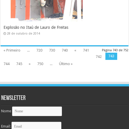
Explosão no Itaú de Lauro de Freitas
28 de outubro de 2014
« Primeiro
...
720
730
740
«
741
Página 743 de 752
743
742
744
745
»
750
...
Último »
Newsletter
Nome
Email: