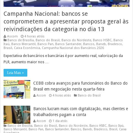
Campanha Nacional: bancos se
comprometem a apresentar proposta geral às
reivindicações da categoria no dia 13
Ascom
4 horas atrás
Banco de Brasília
,
Banco do Brasil
,
Banco do Nordeste
,
Banco HSBC
,
Banco
Itaú
,
Banco Mercantil
,
Banco Pan
,
Banco Santander
,
Bancos
,
Baneb
,
Bradesco
,
Brasil
,
Caixa Econômica
,
Campanha Nacional dos Bancários 2026
Expectativa de bancários e bancárias é por aumento real, valorização da
PLR, aumento maior nos …
Leia Mais »
CEBB cobra avanços para funcionários do Banco do
Brasil em negociação nesta quarta-feira
Ascom
4 horas atrás
Banco do Brasil
Bancos lucram mais com digitalização, mas clientes e
trabalhadores pagam a conta
Ascom
1 dia atrás
Banco de Brasília
,
Banco do Brasil
,
Banco do Nordeste
,
Banco HSBC
,
Banco Itaú
,
Banco Mercantil
,
Banco Pan
,
Banco Santander
,
Bancos
,
Baneb
,
Bradesco
,
Brasil
,
Caixa
Econômica